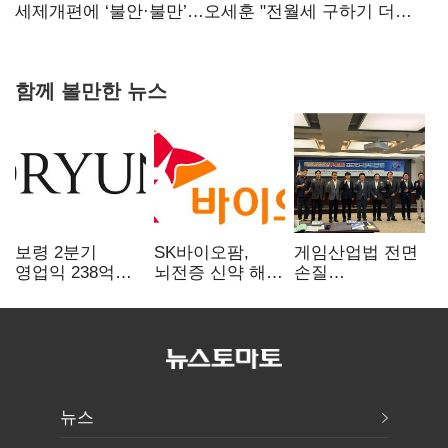
지지도 '50% 아래로'(종합)
세제개편에 ‘불안·불만’…오세훈 "전월세 구하기 더
힘들어질 것"
함께 볼만한 뉴스
보령 2분기
SK바이오팜,
게임산업법 전면
영업익 238억…
뇌전증 신약 해외
손질
전년 대비 6.2%↓
흥행 발판…
공감대…"낡은
차세대 신약 개발
규제 걷고
속도
안전장치 촘촘히
해야"
뉴스