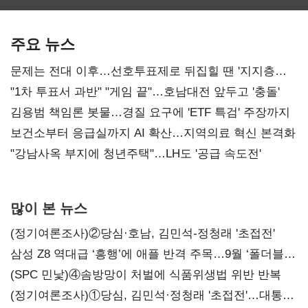
최대…에이전트
SKT 2분기 성장
‘격돌’
AI 수익화 관건
본궤도
주요 뉴스
문제는 전대 이후…선호투표제로 뒤집힐 땐 '지지층
불복'
"1차 투표서 과반" "게임 끝"…호남대전 앞두고 '충돌'
김용범 책임론 봇물…경질 요구에 'ETF 특검' 주장까지
보건소부터 응급실까지 AI 확산…지역의료 혁신 본격화
"강남사옥 부지에 청년주택"…LH도 '공급 속도전'
많이 본 뉴스
(정기여론조사)②당심·호남, 김민석-정청래 '초접전'
삼성 Z8 역대급 ‘흥행’에 애플 반격 주목…9월 ‘폴더블
대전’
(SPC 민낯)④솜방망이 처벌에 식품위생법 위반 반복
(정기여론조사)①당심, 김민석·정청래 '초접전'…대통령