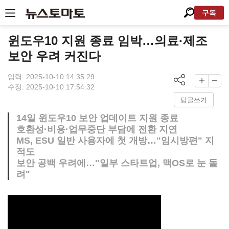
구독
윈도우10 지원 종료 임박…의료·제조
보안 우려 커진다
입력: 2025-10-10 14:35:29
수정: 2025-10-10 17:54:32
답글쓰기
14일 윈도우10 보안 업데이트 지원 종료
호환성·비용·업무중단 부담에 전환 지연
MS, ESU 일반 사용자에 첫 개방…"임시방편" 지
적도
보안 공백 우려에…"일부 스타트업, 맥OS로 눈 돌
려"