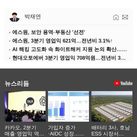
박재연
에스원, 보안 용역·부동산 '선전'
에스원, 3분기 영업익 621억…전년비 3.1%↑
AI 해킹 고도화 속 화이트해커 지원 논의 확산…'버그바운티' 재조명
현대오토에버 3분기 영업익 708억원…전년비 34.8%↑
뉴스리듬
카카오, 2분기
가입자 증가
배터리 3사, 호남
매출·영업익 역대
·AIDC 성장…
ESS 시장서