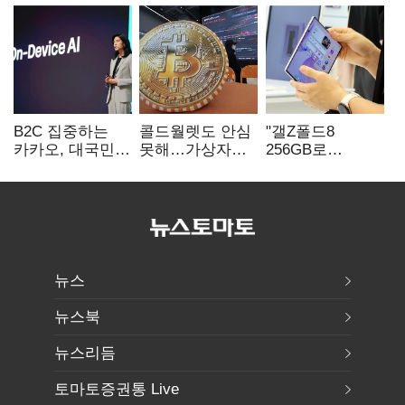
B2C 집중하는
콜드월렛도 안심
"갤Z폴드8
카카오, 대국민
못해…가상자산
256GB로
서비스 '모두의
수탁 확대에
변경하면 지원금
AI' 사활
'보안 시험대'
추가"
뉴스
뉴스북
뉴스리듬
토마토증권통 Live