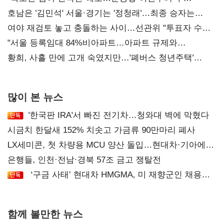
52시간까지 '뇌관'
호남은 '김민석' 서울·경기는 '정청래'…최종 승자는
'안갯속'
여야 재검토 놓고 충돌하는 사이…선관위 "투표자 수
오차 당연"
"서울 등록임대 84%비아파트…아파트 규제와
달리해야"
황희, 사흘 만에 고개 숙였지만…'폐버스 청년주택'
후폭풍
많이 본 뉴스
'한국판 IRA'서 빠진 전기차…청와대 벽에 막혔다
시금치 한달새 152% 치솟고 가금류 90만마리 폐사
LX세미콘, 첫 차량용 MCU 양산 돌입…현대차·기아에
공급
은행들, 인천·전남·경북 57조 금고 쟁탈전
‘구금 사태’ 현대차 HMGMA, 미 재향군인 채용
확대로 분위기 반전
함께 볼만한 뉴스