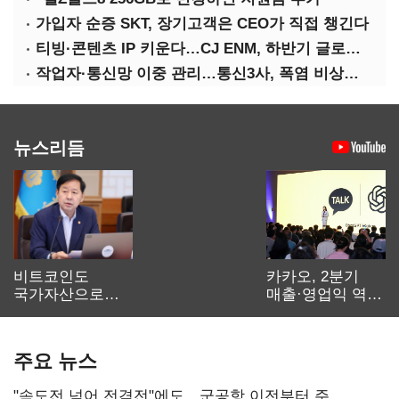
가입자 순증 SKT, 장기고객은 CEO가 직접 챙긴다
티빙·콘텐츠 IP 키운다…CJ ENM, 하반기 글로벌 확장 가속
작업자·통신망 이중 관리…통신3사, 폭염 비상대응 돌입
뉴스리듬
비트코인도
카카오, 2분기
국가자산으로…'
매출·영업익 역대
보관·평가·처분'
최대…에이전트
기준은 숙제
AI 수익화 관건
주요 뉴스
"속도전 넘어 전격전"에도…군공항 이전부터 주