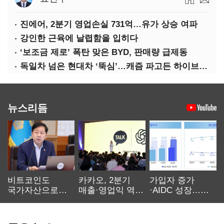
진에어, 2분기 영업손실 731억…유가 상승 여파
강인한 근육에 날렵함을 입히다
‘보조금 제로’ 폭탄 맞은 BYD, 판매량 급제동
독일차 넘은 현대차 ‘뚝심’…캐즘 파고든 하이브리드 역전극
뉴스리듬
비트코인도
카카오, 2분기
가입자 증가
국가자산으로…'
매출·영업익 역대
·AIDC 성장…
보관·평가·처분'
최대…에이전트
SKT 2분기 성장
기준은 숙제
AI 수익화 관건
본궤도