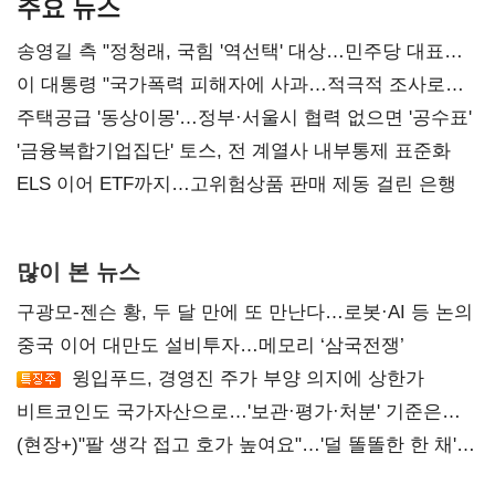
주요 뉴스
송영길 측 "정청래, 국힘 '역선택' 대상…민주당 대표로
총선 지휘 못해"
이 대통령 "국가폭력 피해자에 사과…적극적 조사로
진실 밝혀야"
주택공급 '동상이몽'…정부·서울시 협력 없으면 '공수표'
'금융복합기업집단' 토스, 전 계열사 내부통제 표준화
ELS 이어 ETF까지…고위험상품 판매 제동 걸린 은행
많이 본 뉴스
구광모-젠슨 황, 두 달 만에 또 만난다…로봇·AI 등 논의
중국 이어 대만도 설비투자…메모리 ‘삼국전쟁’
윙입푸드, 경영진 주가 부양 의지에 상한가
비트코인도 국가자산으로…'보관·평가·처분' 기준은
숙제
(현장+)"팔 생각 접고 호가 높여요"…'덜 똘똘한 한 채'
20억 키맞추기