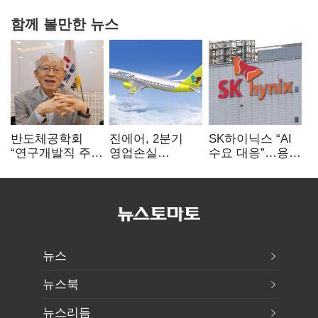
함께 볼만한 뉴스
반도체공학회
진에어, 2분기
SK하이닉스 “AI
“연구개발직 주
영업손실
수요 대응”…용인
52시간제
731억…유가
·청주 팹에 54조
개선해야”
상승 여파
투자
뉴스
뉴스북
뉴스리듬