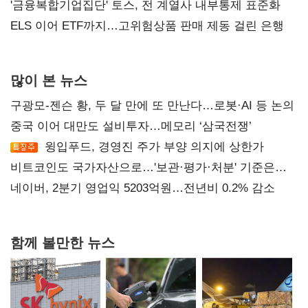
'금융복합기업집단' 토스, 전 계열사 내부통제 표준화
ELS 이어 ETF까지…고위험상품 판매 제동 걸린 은행
많이 본 뉴스
구광모-젠슨 황, 두 달 만에 또 만난다…로봇·AI 등 논의
중국 이어 대만도 설비투자…메모리 ‘삼국전쟁’
윙입푸드, 경영진 주가 부양 의지에 상한가
비트코인도 국가자산으로…'보관·평가·처분' 기준은
숙제
네이버, 2분기 영업익 5203억원…전년비 0.2% 감소
함께 볼만한 뉴스