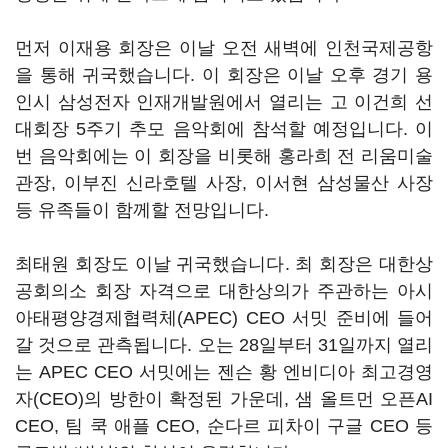
먼저 이재용 회장은 이날 오전 새벽에 인천국제공항
을 통해 귀국했습니다
.
이 회장은 이날 오후 경기 용
인시 삼성전자 인재개발원에서 열리는 고 이건희 선
대회장
5
주기 추모 음악회에 참석할 예정입니다
.
이
번 음악회에는 이 회장을 비롯해 홍라희 전 리움미술
관장
,
이부진 신라호텔 사장
,
이서현 삼성물산 사장
등 유족들이 함께할 전망입니다
.
최태원 회장도 이날 귀국했습니다
.
최 회장은 대한상
공회의소 회장 자격으로 대한상의가 주관하는 아시
아태평양경제협력체
(APEC) CEO
서밋 준비에 들어
갈 것으로 관측됩니다
.
오는
28
일부터
31
일까지 열리
는
APEC CEO
서밋에는 젠슨 황 엔비디아 최고경영
자
(CEO)
의 방한이 확정된 가운데
,
샘 올트먼 오픈
AI
CEO,
팀 쿡 애플
CEO,
순다르 피차이 구글
CEO
등