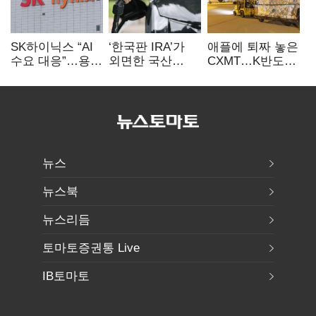
SK하이닉스 “AI
‘한국판 IRA’가
애플에 퇴짜 놓은
수요 대응”…용인
외면한 국산
CXMT…K반도체
·청주 팹에 54조
전기차…
협상력 ‘호재’
투자
실효성에 ‘의문’
뉴스
뉴스북
뉴스리듬
토마토증권통 Live
IB토마토