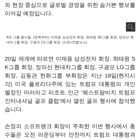
외 현장 중심으로 글로벌 경영을 위한 숨가쁜 행보를
이어갈 예정입니다
.
4대 그룹 총수들. (왼쪽부터) 이재용 삼성전자 회장, 최태원 SK그룹 회장, 정의선 현
대차그룹 회장, 구광모 LG그룹 회장. (사진=연합뉴스)
20
일 재계에 따르면 이재용 삼성전자 회장
,
최태원
S
K
그룹 회장
,
정의선 현대차그룹 회장
,
구광모
LG
그룹
회장
,
김동관 한화그룹 부회장은 지난
18
일
(
현지시
각
)
미국 플로리다주에 있는 트럼프 대통령의 개인
별장인 마러라고 리조트 인근
‘
웨스트팜비치 트럼프
인터내셔널 골프 클럽
’
에서 열린 골프 행사에 참석했
습니다
.
손정의 소프트뱅크 회장이 주최한 이번 행사에서 총
수들은 오전 라운딩부터 만찬까지 트럼프 대통령과