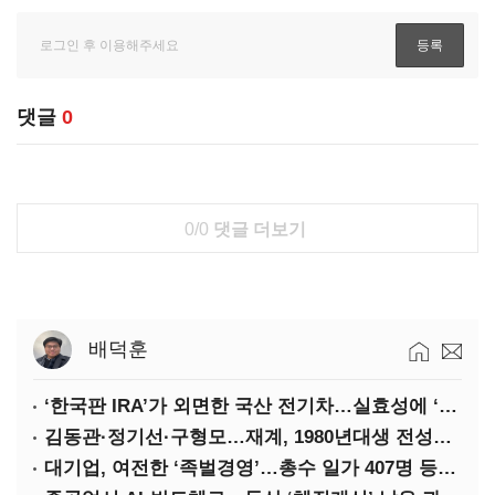
댓글
0
0/0
댓글 더보기
배덕훈
‘한국판 IRA’가 외면한 국산 전기차…실효성에 ‘의문’
김동관·정기선·구형모…재계, 1980년대생 전성시대
대기업, 여전한 ‘족벌경영’…총수 일가 407명 등기임원