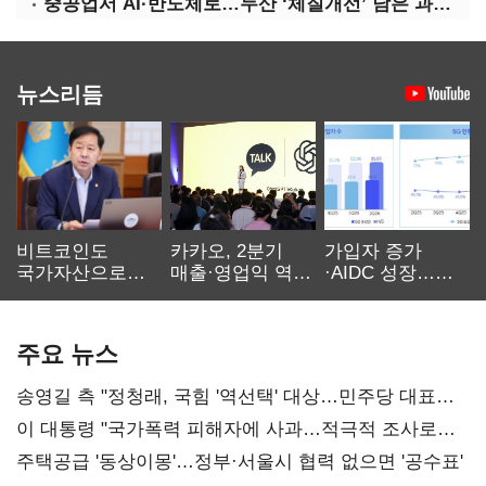
중공업서 AI·반도체로…두산 ‘체질개선’ 남은 과제는
뉴스리듬
비트코인도
카카오, 2분기
가입자 증가
국가자산으로…'
매출·영업익 역대
·AIDC 성장…
보관·평가·처분'
최대…에이전트
SKT 2분기 성장
기준은 숙제
AI 수익화 관건
본궤도
주요 뉴스
송영길 측 "정청래, 국힘 '역선택' 대상…민주당 대표로
총선 지휘 못해"
이 대통령 "국가폭력 피해자에 사과…적극적 조사로
진실 밝혀야"
주택공급 '동상이몽'…정부·서울시 협력 없으면 '공수표'