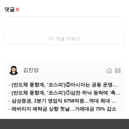
댓글
0
0/0
댓글 더보기
김진양
(반도체 풍향계, '코스피')②아시아는 공동 운명체?…일본·대만도 '동반 출렁'
(반도체 풍향계, '코스피')①삼전·하닉 등락에 '촉각'…코스피·나스닥 '한 몸'
삼성증권, 2분기 영업익 6758억원…역대 최대 경신
레버리지 예탁금 상향 첫날…거래대금 75% 감소