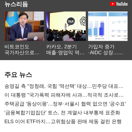
뉴스리듬
비트코인도
카카오, 2분기
가입자 증가
국가자산으로…'
매출·영업익 역대
·AIDC 성장…
보관·평가·처분'
최대…에이전트
SKT 2분기 성장
기준은 숙제
AI 수익화 관건
본궤도
주요 뉴스
송영길 측 "정청래, 국힘 '역선택' 대상…민주당 대표로
총선 지휘 못해"
이 대통령 "국가폭력 피해자에 사과…적극적 조사로
진실 밝혀야"
주택공급 '동상이몽'…정부·서울시 협력 없으면 '공수표'
'금융복합기업집단' 토스, 전 계열사 내부통제 표준화
ELS 이어 ETF까지…고위험상품 판매 제동 걸린 은행