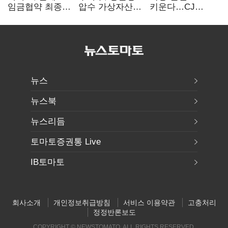
임금협약 최종
압수 가상자산
키운다…CJ
타결…연봉 6.3%
보관 맡는다…
ENM, 하반기
인상·격려금
커스터디 사업
글로벌 확장 가속
300만원
최종 낙찰
뉴스
뉴스북
뉴스리듬
토마토증권통 Live
IB토마토
회사소개
개인정보취급방침
서비스 이용약관
고충처리
정정반론보도
COPYRIGHT © NEWSTOMATO. ALL RIGHTS RESERVED.