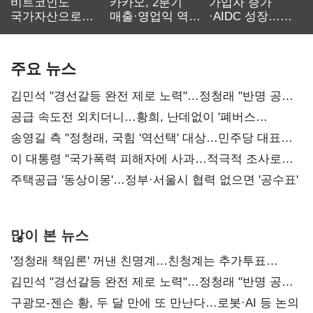
비트코인도
카카오, 2분기
가입자 증가
국가자산으로…'
매출·영업익 역대
·AIDC 성장…
보관·평가·처분'
최대…에이전트
SKT 2분기 성장
기준은 숙제
AI 수익화 관건
본궤도
주요 뉴스
김민석 "경선갈등 완전 제로 노력"…정청래 "반명 공세
사과부터"
공급 속도전 외치더니…황희, 난데없이 '폐버스
리모델링' 제안
송영길 측 "정청래, 국힘 '역선택' 대상…민주당 대표로
총선 지휘 못해"
이 대통령 "국가폭력 피해자에 사과…적극적 조사로
진실 밝혀야"
주택공급 '동상이몽'…정부·서울시 협력 없으면 '공수표'
많이 본 뉴스
'정청래 책임론' 꺼낸 친명계…친청계는 추가투표
때리기
김민석 "경선갈등 완전 제로 노력"…정청래 "반명 공세
사과부터"
구광모-젠슨 황, 두 달 만에 또 만난다…로봇·AI 등 논의