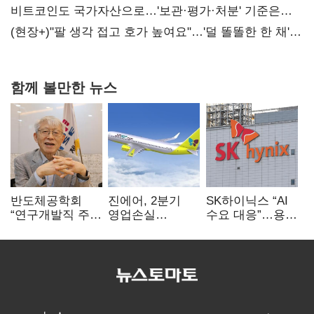
비트코인도 국가자산으로…'보관·평가·처분' 기준은
숙제
(현장+)"팔 생각 접고 호가 높여요"…'덜 똘똘한 한 채'
20억 키맞추기
함께 볼만한 뉴스
반도체공학회
진에어, 2분기
SK하이닉스 “AI
“연구개발직 주
영업손실
수요 대응”…용인
52시간제
731억…유가
·청주 팹에 54조
개선해야”
상승 여파
투자