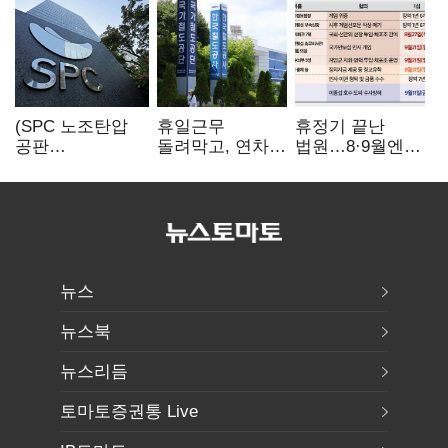
(SPC 노조탄압
휴일근무
휴정기 끝난
공판
돌려막고, 연차도
법원…8·9월엔
100회)⑫"허영인
통제…코레일
3특검 재판
도 책임 안 지는
승무현장의
'줄선고' 예정
'사회적합의'…
'아슬아슬한
남은 건 꼼수·
52시간'
탄압"
뉴스
뉴스북
뉴스리듬
토마토증권통 Live