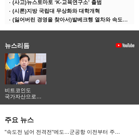
(사고)뉴스토마토 ‘K-교육연구소’ 출범
(시론)지방 국립대 무상화와 대학개혁
(잃어버린 경영을 찾아서)발베크행 열차와 속도의 환상: 디지털 전환과 물류 혁신의 포용적 노동 전략
뉴스리듬
비트코인도
국가자산으로…'
보관·평가·처분'
기준은 숙제
주요 뉴스
"속도전 넘어 전격전"에도…군공항 이전부터 주