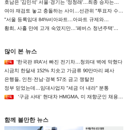
52시간까지 '뇌관'
호남은 '김민석' 서울·경기는 '정청래'…최종 승자는
'안갯속'
여야 재검토 놓고 충돌하는 사이…선관위 "투표자 수
오차 당연"
"서울 등록임대 84%비아파트…아파트 규제와
달리해야"
황희, 사흘 만에 고개 숙였지만…'폐버스 청년주택'
후폭풍
많이 본 뉴스
'한국판 IRA'서 빠진 전기차…청와대 벽에 막혔다
시금치 한달새 152% 치솟고 가금류 90만마리 폐사
은행들, 인천·전남·경북 57조 금고 쟁탈전
정부 믿었는데…임대사업자 "세금 더 내라" 분통
‘구금 사태’ 현대차 HMGMA, 미 재향군인 채용
확대로 분위기 반전
함께 볼만한 뉴스