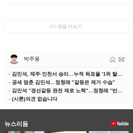
0/0
댓글 더보기
박주용
김민석, 제주·인천서 승리…누적 득표율 '1위 탈환'(종합)
공세 멈춘 김민석…정청래 "갈등은 제가 수습"
김민석 "경선갈등 완전 제로 노력"…정청래 "반명 공세 사과부터"
(시론)의견 없습니다
뉴스리듬