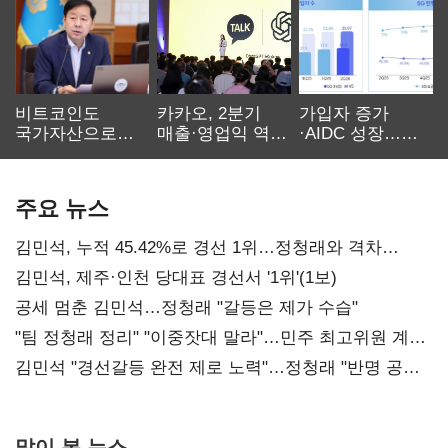
비트코인도
카카오, 2분기
가입자 증가
국가자산으로…'
매출·영업익 역대
·AIDC 성장…
보관·평가·처분'
최대…에이전트
SKT 2분기 성장
기준은 숙제
AI 수익화 관건
본궤도
주요 뉴스
김민석, 누적 45.42%로 경선 1위…정청래와 격차
0.86%p(2보)
김민석, 제주·인천 당대표 경선서 '1위'(1보)
공세 멈춘 김민석…정청래 "갈등은 제가 수습"
"팀 정청래 정리" "이중잣대 말라"…민주 최고위원 계파
다툼 격화
김민석 "경선갈등 완전 제로 노력"…정청래 "반명 공세
사과부터"
많이 본 뉴스