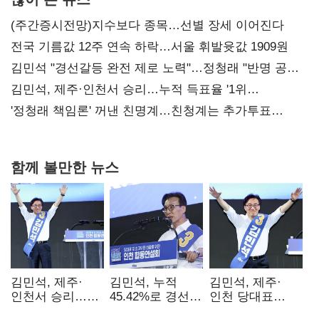
(주간증시전망)지수보다 종목…선별 장세 이어진다
전국 기름값 12주 연속 하락…서울 휘발윳값 1909원
김민석 "경선갈등 완전 제로 노력"…정청래 "반명 공세
사과부터"
김민석, 제주·인천서 승리…누적 득표율 '1위
탈환'(종합)
'정청래 책임론' 꺼낸 친명계…친청계는 추가투표
때리기
함께 볼만한 뉴스
김민석, 제주·
김민석, 누적
김민석, 제주·
인천서 승리…
45.42%로 경선
인천 당대표
누적 득표율 '1위
1위…정청래와
경선서 '1위'(1보)