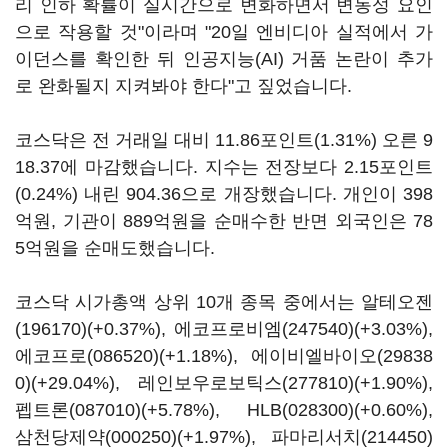
리 인하 확률이 실시간으로 변화하면서 변동성 요인
으로 작용할 것"이라며 "20일 엔비디아 실적에서 가
이던스를 확인한 뒤 인공지능(AI) 거품 논란이 추가
로 완화될지 지켜봐야 한다"고 짚었습니다.
코스닥은 전 거래일 대비 11.86포인트(1.31%) 오른 9
18.37에 마감했습니다. 지수는 전장보다 2.15포인트
(0.24%) 내린 904.36으로 개장했습니다. 개인이 398
억원, 기관이 889억원을 순매수한 반면 외국인은 78
5억원을 순매도했습니다.
코스닥 시가총액 상위 10개 종목 중에서는
알테오젠
(196170)
(+0.37%),
에코프로비엠(247540)
(+3.03%),
에코프로(086520)
(+1.18%),
에이비엘바이오(29838
0)
(+29.04%),
레인보우로보틱스(277810)
(+1.90%),
펩트론(087010)
(+5.78%),
HLB(028300)
(+0.60%),
삼천당제약(000250)
(+1.97%),
파마리서치(214450)