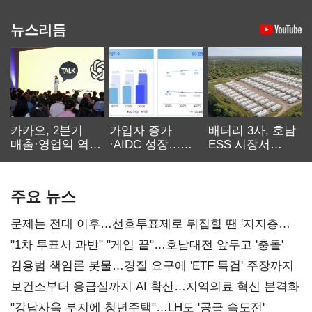
뉴스리듬
카카오, 2분기
가입자 증가
배터리 3사, 호남
매출·영업익 역대
·AIDC 성장…
ESS 시장서
최대…에이전트
SKT 2분기 성장
‘격돌’
AI 수익화 관건
본궤도
주요 뉴스
문제는 전대 이후…선호투표제로 뒤집힐 땐 '지지층
불복'
"1차 투표서 과반" "게임 끝"…호남대전 앞두고 '충돌'
김용범 책임론 봇물…경질 요구에 'ETF 특검' 주장까지
보건소부터 응급실까지 AI 확산…지역의료 혁신 본격화
"강남사옥 부지에 청년주택"…LH도 '공급 속도전'