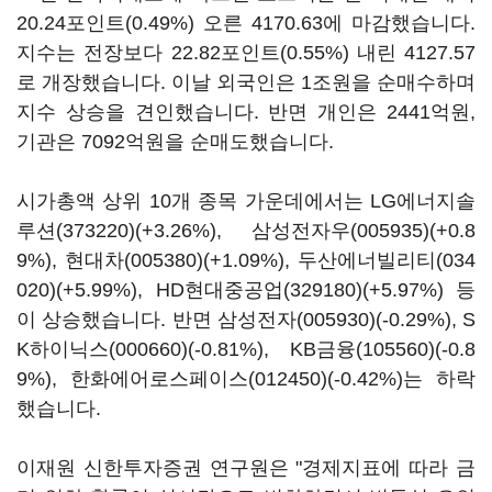
20.24포인트(0.49%) 오른 4170.63에 마감했습니다.
지수는 전장보다 22.82포인트(0.55%) 내린 4127.57
로 개장했습니다. 이날 외국인은 1조원을 순매수하며
지수 상승을 견인했습니다. 반면 개인은 2441억원,
기관은 7092억원을 순매도했습니다.
시가총액 상위 10개 종목 가운데에서는
LG에너지솔
루션(373220)
(+3.26%),
삼성전자우(005935)
(+0.8
9%),
현대차(005380)
(+1.09%),
두산에너빌리티(034
020)
(+5.99%),
HD현대중공업(329180)
(+5.97%) 등
이 상승했습니다. 반면
삼성전자(005930)
(-0.29%),
S
K하이닉스(000660)
(-0.81%),
KB금융(105560)
(-0.8
9%),
한화에어로스페이스(012450)
(-0.42%)는 하락
했습니다.
이재원 신한투자증권 연구원은 "경제지표에 따라 금