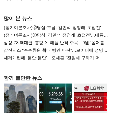
많이 본 뉴스
(정기여론조사)②당심·호남, 김민석-정청래 '초접전'
(정기여론조사)①당심, 김민석·정청래 '초접전'…대통령
지지도 '50% 아래로'(종합)
삼성 Z8 역대급 ‘흥행’에 애플 반격 주목…9월 ‘폴더블
대전’
삼전닉스 “주주환원 확대 방안 마련”…로이터에 성명
보내
세제개편에 ‘불안·불만’…오세훈 "전월세 구하기 더
힘들어질 것"
함께 볼만한 뉴스