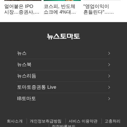
얼어붙은 IPO
코스피, 반도체
"영업이익이
시장…증권사,
쇼크에 4%대
흔들린다"…
하반기 '대어
급락…코스닥은
화학주, IFRS
전쟁' 기대
5거래일째 상승
18에 취약
뉴스
뉴스북
뉴스리듬
토마토증권통 Live
IB토마토
회사소개
개인정보취급방침
서비스 이용약관
고충처리
정정반론보도