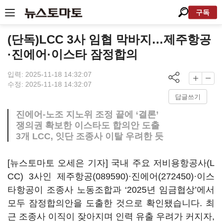
구독
(단독)LCC 3사 임협 막바지…제주항공
·진에어·이스타 잠정합의
입력: 2025-11-18 14:32:07
수정: 2025-11-18 14:32:07
답글쓰기
진에어-노조 지노위 조정 끝에 ‘결론’
쟁의권 확보한 이스타도 합의안 도출
3개 LCC, 잇단 조종사 이탈 우려한 듯
[뉴스토마토 오세은 기자] 국내 주요 저비용항공사(L
CC) 3사인
제주항공(089590)
·
진에어(272450)
·이스
타항공이 조종사 노동조합과 ‘2025년 임금협상’에서
모두 잠정합의안을 도출한 것으로 확인됐습니다. 최
근 조종사 이직이 잦아지며 인력 유출 우려가 커지자,