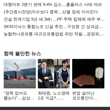
대형마트 2분기 판매 9.4% 감소…홈플러스 사태 여파
(주간증시전망)지수보다 종목…선별 장세 이어진다
건설 한계기업 5년 새 3배↑…PF·주택 침체에 재무 부담
확대
SK하이닉스 통합노조 신설 추진…구성원 간 성과급
불만 확산
농협하나로유통 대규모유통업법 위반 적발…공정위,
과징금 4억6200만원 부과
함께 볼만한 뉴스
“경력 없어도
최태원, 노소영에
본업 살아난
뽑는다”…삼성
1조 지급?…
코오롱인더
·TSMC, 미
재상고 여부 주목
·HS효성…AI·
반도체 인재
배터리 소재로