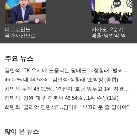
비트코인도
카카오, 2분기
국가자산으로…'
매출·영업익 역대
보관·평가·처분'
최대…에이전트
기준은 숙제
AI 수익화 관건
주요 뉴스
김민석 "TK 유세에 도움되는 당대표"…정청래 "벌써
대표된 양 당직 배분"
46.01% 대 44.53%…김민석·정청래 '초박빙'(종합)
김민석 누적 46.01%…'격전지' 호남 앞두고 1위 지켰다
(2보)
김민석, 강원·대구·경북서 48.54%…1위 수성(1보)
최민희 "골리앗 김민석"…임미애 "부끄러운 줄 알아야"
많이 본 뉴스