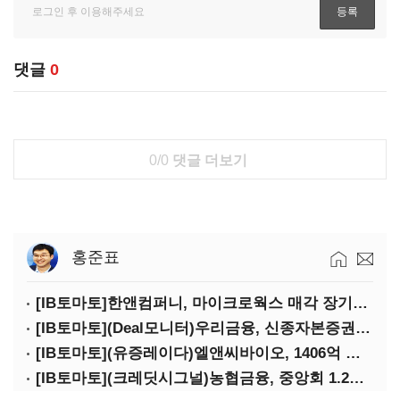
댓글
0
0/0
댓글 더보기
홍준표
[IB토마토]한앤컴퍼니, 마이크로웍스 매각 장기화 대비…배당 회수판 깔았다
[IB토마토](Deal모니터)우리금융, 신종자본증권 발행했지만 차환금리 '부담'
[IB토마토](유증레이다)엘앤씨바이오, 1406억 유증…최대주주는 절반만 청약
[IB토마토](크레딧시그널)농협금융, 중앙회 1.2조 지원받아 생산적금융 확대