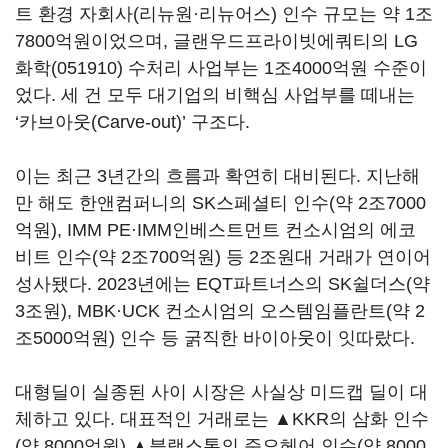
트 환경 자회사(리뉴원·리뉴어스) 인수 규모는 약 1조
7800억원이었으며, 글랜우드프라이빗에쿼티의
LG
화학(051910)
수처리 사업부는 1조4000억원 수준이
었다. 세 건 모두 대기업의 비핵심 사업부를 떼내는
‘카브아웃(Carve-out)’ 구조다.
이는 최근 3년간의 흐름과 확연히 대비된다. 지난해
만 해도 한앤컴퍼니의 SK스페셜티 인수(약 2조7000
억원), IMM PE·IMM인베스트먼트 컨소시엄의 에코
비트 인수(약 2조700억원) 등 2조원대 거래가 연이어
성사됐다. 2023년에는 EQT파트너스의 SK쉴더스(약
3조원), MBK·UCK 컨소시엄의 오스템임플란트(약 2
조5000억원) 인수 등 굵직한 바이아웃이 잇따랐다.
대형딜이 실종된 사이 시장은 사실상 미드캡 딜이 대
체하고 있다. 대표적인 거래로는 ▲KKR의 삼화 인수
(약 8000억원) ▲블랙스톤의 준오헤어 인수(약 8000