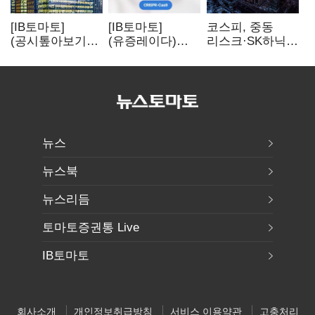
[IB토마토]
[IB토마토]
코스피, 중동
(공시톺아보기)
(유증레이다)
리스크·SK하닉
수주 공시, 왜
툴젠, 조달액
5% 급락에
바로 매출로
3분의 1 토막…
뒷걸음
잡히지 않을까
특허소송
비용부터 챙긴다
뉴스
뉴스북
뉴스리듬
토마토증권통 Live
IB토마토
회사소개
개인정보취급방침
서비스 이용약관
고충처리