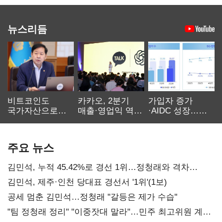
뉴스리듬
비트코인도
카카오, 2분기
가입자 증가
국가자산으로…'
매출·영업익 역대
·AIDC 성장…
보관·평가·처분'
최대…에이전트
SKT 2분기 성장
기준은 숙제
AI 수익화 관건
본궤도
주요 뉴스
김민석, 누적 45.42%로 경선 1위…정청래와 격차
0.86%p(2보)
김민석, 제주·인천 당대표 경선서 '1위'(1보)
공세 멈춘 김민석…정청래 "갈등은 제가 수습"
"팀 정청래 정리" "이중잣대 말라"…민주 최고위원 계파