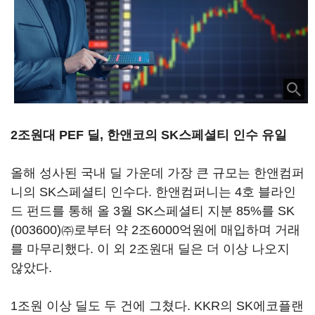
2조원대 PEF 딜, 한앤코의 SK스페셜티 인수 유일
올해 성사된 국내 딜 가운데 가장 큰 규모는 한앤컴퍼
니의 SK스페셜티 인수다. 한앤컴퍼니는 4호 블라인
드 펀드를 통해 올 3월 SK스페셜티 지분 85%를
SK
(003600)
㈜로부터 약 2조6000억원에 매입하며 거래
를 마무리했다. 이 외 2조원대 딜은 더 이상 나오지
않았다.
1조원 이상 딜도 두 건에 그쳤다. KKR의 SK에코플랜