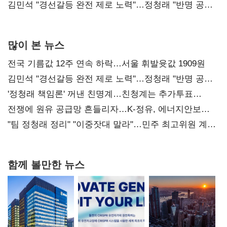
다툼 격화
김민석 "경선갈등 완전 제로 노력"…정청래 "반명 공세
사과부터"
많이 본 뉴스
전국 기름값 12주 연속 하락…서울 휘발윳값 1909원
김민석 "경선갈등 완전 제로 노력"…정청래 "반명 공세
사과부터"
'정청래 책임론' 꺼낸 친명계…친청계는 추가투표
때리기
전쟁에 원유 공급망 흔들리자…K-정유, 에너지안보
핵심으로 재부상
"팀 정청래 정리" "이중잣대 말라"…민주 최고위원 계파
다툼 격화
함께 볼만한 뉴스