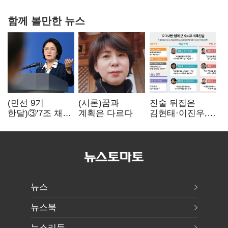
함께 볼만한 뉴스
(민선 9기
(시론)꿈과
진술 뒤집은
한달)③'7조 채무'
계획은 다르다
김현태·이진우,
곳간에 충격…
박안수는 "국가에
추미애, 20년만에
헌신"…법정서
'비상재정' 선언
드러난 군
승부수
수뇌부의 민낯
뉴스
뉴스북
뉴스리듬