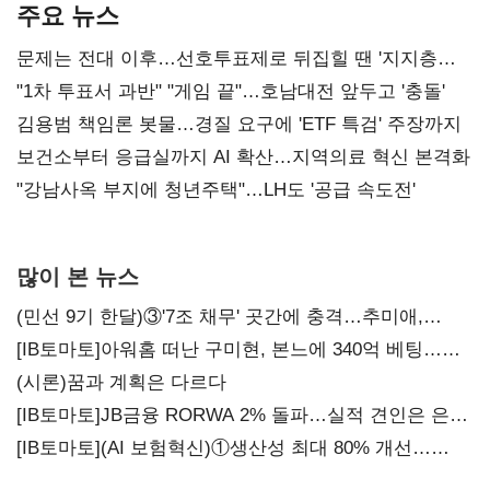
주요 뉴스
문제는 전대 이후…선호투표제로 뒤집힐 땐 '지지층
불복'
"1차 투표서 과반" "게임 끝"…호남대전 앞두고 '충돌'
김용범 책임론 봇물…경질 요구에 'ETF 특검' 주장까지
보건소부터 응급실까지 AI 확산…지역의료 혁신 본격화
"강남사옥 부지에 청년주택"…LH도 '공급 속도전'
많이 본 뉴스
(민선 9기 한달)③'7조 채무' 곳간에 충격…추미애,
20년만에 '비상재정' 선언 승부수
[IB토마토]아워홈 떠난 구미현, 본느에 340억 베팅…
가족 지배체제 구축
(시론)꿈과 계획은 다르다
[IB토마토]JB금융 RORWA 2% 돌파…실적 견인은 은행
아닌 캐피탈
[IB토마토](AI 보험혁신)①생산성 최대 80% 개선…
현실은 '실행 격차'