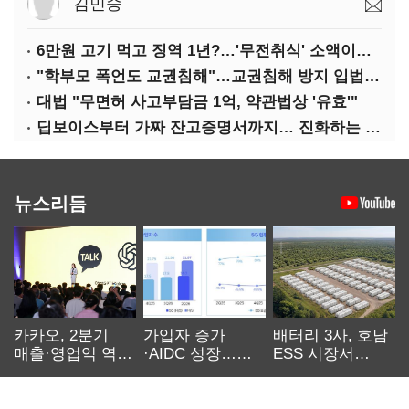
김민승
6만원 고기 먹고 징역 1년?…'무전취식' 소액이라도 상습이면 사기죄
"학부모 폭언도 교권침해"…교권침해 방지 입법 시급
대법 "무면허 사고부담금 1억, 약관법상 '유효'"
딥보이스부터 가짜 잔고증명서까지… 진화하는 AI 범죄
뉴스리듬
카카오, 2분기
가입자 증가
배터리 3사, 호남
매출·영업익 역대
·AIDC 성장…
ESS 시장서
최대…에이전트
SKT 2분기 성장
‘격돌’
AI 수익화 관건
본궤도