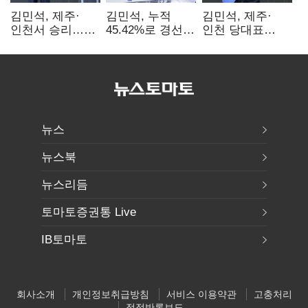
김민석, 제주·
김민석, 누적
김민석, 제주·
인천서 승리…
45.42%로 경선
인천 당대표
누적 득표율 '1위
1위…정청래와
경선서 '1위'(1보)
탈환'(종합)
격차
0.86%p(2보)
뉴스
뉴스북
뉴스리듬
토마토증권통 Live
IB토마토
회사소개
개인정보취급방침
서비스 이용약관
고충처리
정정반론보도