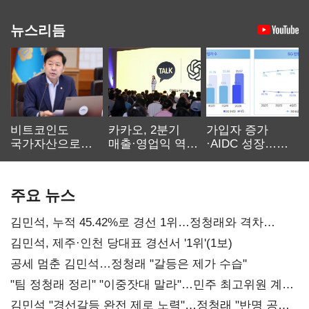
뉴스리듬
비트코인도
카카오, 2분기
가입자 증가
국가자산으로…'
매출·영업익 역대
·AIDC 성장…
보관·평가·처분'
최대…에이전트
SKT 2분기 성장
기준은 숙제
AI 수익화 관건
본궤도
주요 뉴스
김민석, 누적 45.42%로 경선 1위…정청래와 격차
0.86%p(2보)
김민석, 제주·인천 당대표 경선서 '1위'(1보)
공세 멈춘 김민석…정청래 "갈등은 제가 수습"
"팀 정청래 정리" "이중잣대 말라"…민주 최고위원 계파
다툼 격화
김민석 "경선갈등 완전 제로 노력"…정청래 "반명 공세