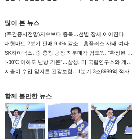
사과부터"
많이 본 뉴스
(주간증시전망)지수보다 종목…선별 장세 이어진다
대형마트 2분기 판매 9.4% 감소…홈플러스 사태 여파
SK하이닉스, 중 충칭 공장 지분매각 검토?…“확정된 바
없어”
“-30℃ 이하도 난방 거뜬”…삼성, 미 국립연구소와 개발
협력
지출이 수입 앞지른 건강보험…1분기 3조8989억 적자
함께 볼만한 뉴스