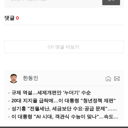
댓글
0
0/0
댓글 더보기
한동인
규제 역설…세제개편안 '누더기' 수순
20대 지지율 급락에…이 대통령 "청년정책 재편"
성기홍 "전월세난, 세금보단 수요·공급 문제"…닥공 시사
이 대통령 "AI 시대, 객관식 수능이 맞나"…속도전 '경계'