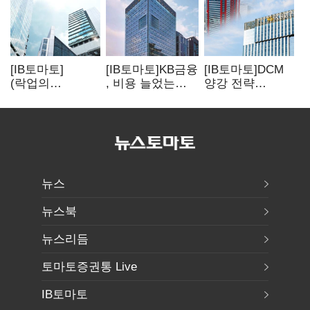
[IB토마토]
[IB토마토]KB금융
[IB토마토]DCM
(락업의
, 비용 늘었는데
양강 전략
두얼굴)①한 달
실적 효율은
달랐다…
뒤 풀리는 FI
개선…증권 호황
승부처는 하반기
물량…새내기주
효과
금융채 빅딜
오버행 경계
뉴스
뉴스북
뉴스리듬
토마토증권통 Live
IB토마토