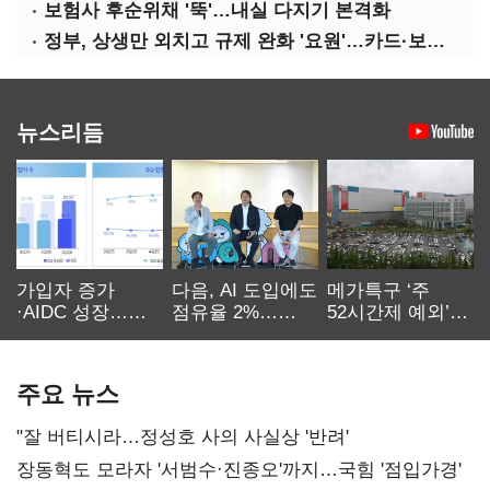
보험사 후순위채 '뚝'…내실 다지기 본격화
정부, 상생만 외치고 규제 완화 '요원'…카드·보험사 부담 역대급
뉴스리듬
가입자 증가
다음, AI 도입에도
메가특구 ‘주
·AIDC 성장…
점유율 2%…
52시간제 예외’
SKT 2분기 성장
에이전트
고개…
본궤도
차별화가 관건
반도체업계 촉각
주요 뉴스
"잘 버티시라…정성호 사의 사실상 '반려'
장동혁도 모라자 '서범수·진종오'까지…국힘 '점입가경'