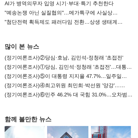
AI가 병역의무자 입영 시기·부대·특기 추천한다
"예송논쟁 아닌 실질협의"…메가특구에 사실상
'노동유연화'
"첨단전력 획득제도 패러다임 전환…상생 생태계
조성해 대체불가 K-방산 도약"
많이 본 뉴스
(정기여론조사)②당심·호남, 김민석-정청래 '초접전'
(정기여론조사)①당심, 김민석·정청래 '초접전'…대통령
지지도 '50% 아래로'(종합)
(정기여론조사)⑤이 대통령 지지율 47.7%…일주일
만에 다시 40%대
(정기여론조사)④최고위원 최민희·박선원 '양강'…
서미화·이성윤·임미애 뒤이어
(정기여론조사)⑥민주 46.2% 대 국힘 31.0%…오차범위
밖 격차 '유지'
함께 볼만한 뉴스