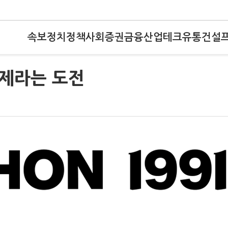
속보
정치
정책
사회
증권
금융
산업
테크
유통
건설
체제라는 도전