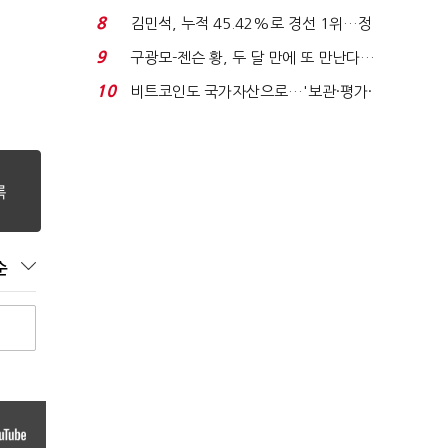
가 수습"
8
김민석, 누적 45.42%로 경선 1위…정
청래와 격차 0.86%p(...
9
구광모-젠슨 황, 두 달 만에 또 만난다…
로봇·AI 등 논...
10
비트코인도 국가자산으로…'보관·평가·
처분' 기준은 ...
순