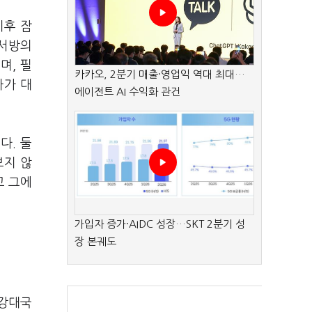
이후 잠
 서방의
며, 필
카카오, 2분기 매출·영업익 역대 최대…
아가 대
에이전트 AI 수익화 관건
다. 둘
보지 않
고 그에
가입자 증가·AIDC 성장…SKT 2분기 성
장 본궤도
 강대국