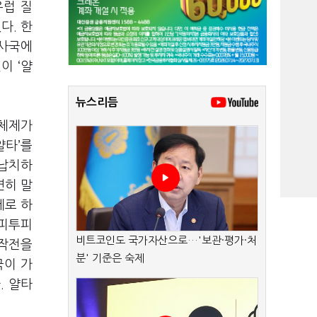
유럽 질
다. 한
이사국에
이 ‘얄
뉴스리듬
 체제가
얄타’를
 납치하
연히 말
제로 하
 피투피
비트코인도 국가자산으로…'보관·평가·처
 작전을
분' 기준은 숙제
국이 가
. 얄타