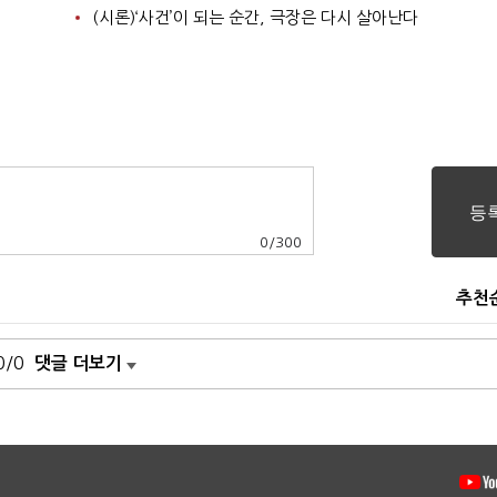
(시론)‘사건’이 되는 순간, 극장은 다시 살아난다
0
/
300
추천
0/0
댓글 더보기