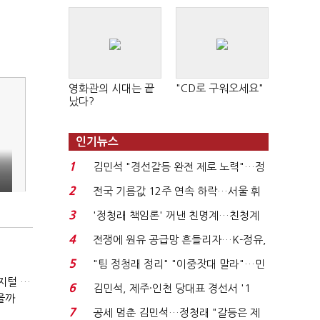
영화관의 시대는 끝
"CD로 구워오세요"
났다?
인기뉴스
1
김민석 "경선갈등 완전 제로 노력"…정
청래 "반명 공세 사...
2
전국 기름값 12주 연속 하락…서울 휘
발윳값 1909원...
3
'정청래 책임론' 꺼낸 친명계…친청계
는 추가투표 때리기...
4
전쟁에 원유 공급망 흔들리자…K-정유,
에너지안보 핵심...
5
"팀 정청래 정리" "이중잣대 말라"…민
(잃어버린 경영을 찾아서)발베크행 열차와 속도의 환상: 디지털 전환과 물류 혁신의 포용적 노동 전략
주 최고위원 계파 다...
6
김민석, 제주·인천 당대표 경선서 '1
을까
위'(1보)...
7
공세 멈춘 김민석…정청래 "갈등은 제