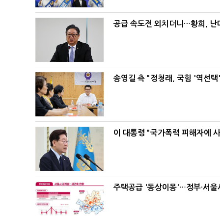
공급 속도전 외치더니…황희, 난
송영길 측 "정청래, 국힘 '역선
이 대통령 "국가폭력 피해자에 
주택공급 '동상이몽'…정부·서울시