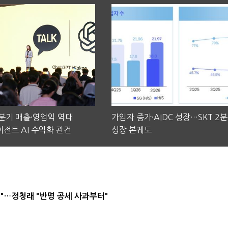
2분기 매출·영업익 역대
가입자 증가·AIDC 성장…SKT 2
전트 AI 수익화 관건
성장 본궤도
"…정청래 "반명 공세 사과부터"