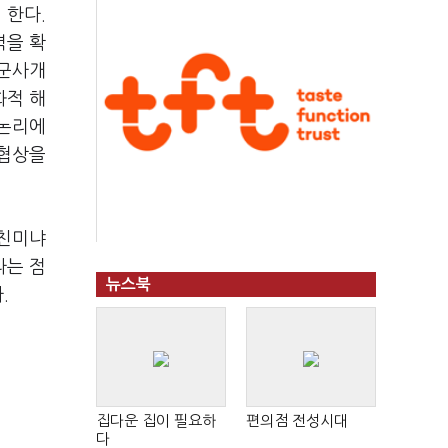
 한다.
력을 확
 군사개
화적 해
 논리에
 협상을
“친미냐
라는 점
뉴스북
.
집다운 집이 필요하
편의점 전성시대
다