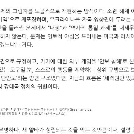
체제의 그림자를 노골적으로 재현하는 방식이다. 소련 해체 
 이익”으로 재포장하며, 우크라이나를 자국 영향권에 두려는
을 둘러싼 문제에서 “내정”과 “역사적 통일 과제”를 내세우
히지 않는다. 문제는 영토적 야심을 드러내는 미국과 러시
겠느냐는 거다.
권으로 규정하고, 거기에 대한 외부 개입을 ‘안보 침해’로 본
있는 도구일 뿐, 스스로의 행동을 제약하는 상위 규범으로 
·집단안보’라는 양면 구조였다면, 지금의 흐름은 ‘세력권만 있
식 강대국 정치의 귀환이다.
앞에서 시위대가 “그린란드는 그린란드인의 것이다(Greenland bel
는 구호를 외치며 항의 시위를 벌이고 있다. (사진=뉴시스)
분명하다. 새 얄타가 성립되는 것을 막는 것만큼이나, 설령