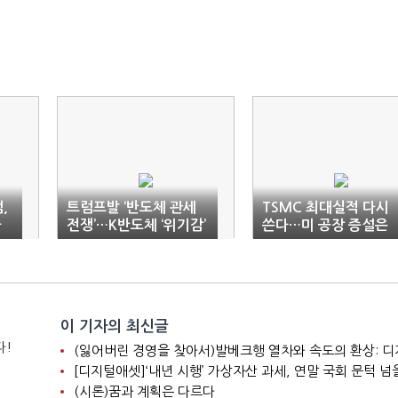
,
트럼프발 ‘반도체 관세
TSMC 최대실적 다시
파
전쟁’…K반도체 ‘위기감’
쓴다…미 공장 증설은
‘부담’
이 기자의 최신글
다!
[디지털애셋]‘내년 시행’ 가상자산 과세, 연말 국회 문턱 넘
(시론)꿈과 계획은 다르다