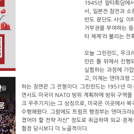
1945년 얄타회담에서
서, 일본전 참전과 소
반도 분단도 사실 이
거부권을 부여하는 등 
타 체제’라 불리는 전
오늘 그린란드, 우크
만든 틀 위에서 진행되
실험하는 과정에 가깝
고, 이제는 덴마크령 
하는 장면은 그 전형이다. 그린란드는 1951년 미
면서도 미국이 NATO 방위 계획하에 방위 구역을
크 우주기지)는 그 상징으로, 미국은 이곳에서 북
수행해왔다. 그럼에도 트럼프 행정부는 덴마크라는
졌어야 할 전략 자산” 정도로 취급하며 외교·경제
협정 당시보다 더 노골적이다.