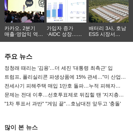
카카오, 2분기
가입자 증가
배터리 3사, 호남
매출·영업익 역대
·AIDC 성장…
ESS 시장서
최대…에이전트
SKT 2분기 성장
‘격돌’
AI 수익화 관건
본궤도
주요 뉴스
정청래 때리는 '김용'…더 세진 '대통령 최측근' 입
트럼프, 폴리실리콘 파생상품에 15% 관세…"미 산업
재건"
전세사기 피해주택 매입 1만호 돌파…누적 피해자
4만278명
문제는 전대 이후…선호투표제로 뒤집힐 땐 '지지층
불복'
"1차 투표서 과반" "게임 끝"…호남대전 앞두고 '충돌'
많이 본 뉴스