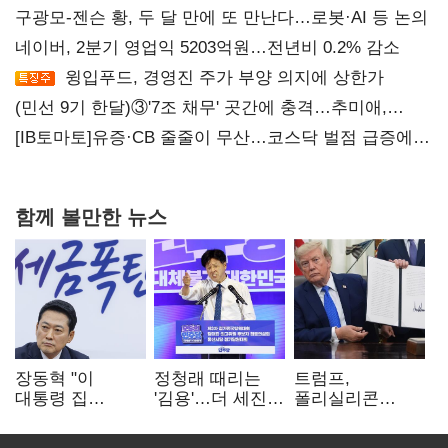
구광모-젠슨 황, 두 달 만에 또 만난다…로봇·AI 등 논의
네이버, 2분기 영업익 5203억원…전년비 0.2% 감소
윙입푸드, 경영진 주가 부양 의지에 상한가
(민선 9기 한달)③'7조 채무' 곳간에 충격…추미애,
20년만에 '비상재정' 선언 승부수
[IB토마토]유증·CB 줄줄이 무산…코스닥 벌점 급증에
상폐 압박
함께 볼만한 뉴스
장동혁 "이
정청래 때리는
트럼프,
대통령 집
'김용'…더 세진
폴리실리콘
팔자마자 세금
'대통령 최측근'
파생상품에 15%
폭탄…'내로남불'"
입
관세…"미 산업