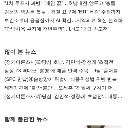
불복'
"1차 투표서 과반" "게임 끝"…호남대전 앞두고 '충돌'
김용범 책임론 봇물…경질 요구에 'ETF 특검' 주장까지
보건소부터 응급실까지 AI 확산…지역의료 혁신 본격화
"강남사옥 부지에 청년주택"…LH도 '공급 속도전'
많이 본 뉴스
(정기여론조사)②당심·호남, 김민석-정청래 '초접전'
삼성 Z8 역대급 ‘흥행’에 애플 반격 주목…9월 ‘폴더블
대전’
(SPC 민낯)④솜방망이 처벌에 식품위생법 위반 반복
세제개편에 ‘불안·불만’…오세훈 "전월세 구하기 더
힘들어질 것"
(정기여론조사)①당심, 김민석·정청래 '초접전'…대통령
지지도 '50% 아래로'(종합)
함께 볼만한 뉴스