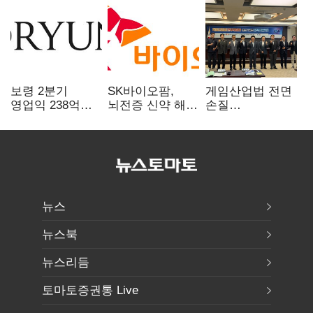
보령 2분기
SK바이오팜,
게임산업법 전면
영업익 238억…
뇌전증 신약 해외
손질
전년 대비 6.2%↓
흥행 발판…
공감대…"낡은
차세대 신약 개발
규제 걷고
속도
안전장치 촘촘히
해야"
뉴스
뉴스북
뉴스리듬
토마토증권통 Live