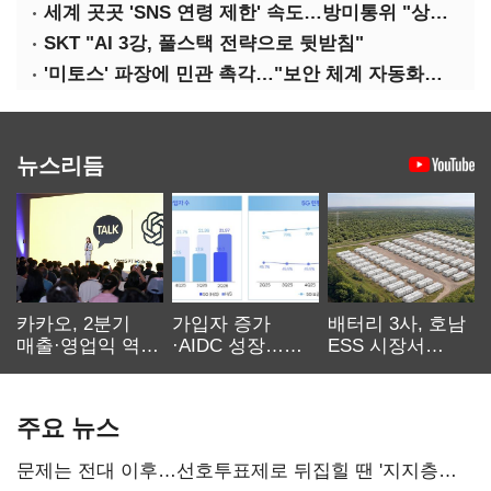
세계 곳곳 'SNS 연령 제한' 속도…방미통위 "상반기 중 의견수렴"
SKT "AI 3강, 풀스택 전략으로 뒷받침"
'미토스' 파장에 민관 촉각…"보안 체계 자동화로 대응해야"
뉴스리듬
카카오, 2분기
가입자 증가
배터리 3사, 호남
매출·영업익 역대
·AIDC 성장…
ESS 시장서
최대…에이전트
SKT 2분기 성장
‘격돌’
AI 수익화 관건
본궤도
주요 뉴스
문제는 전대 이후…선호투표제로 뒤집힐 땐 '지지층