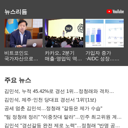
뉴스리듬
비트코인도
카카오, 2분기
가입자 증가
국가자산으로…'
매출·영업익 역대
·AIDC 성장…
보관·평가·처분'
최대…에이전트
SKT 2분기 성장
기준은 숙제
AI 수익화 관건
본궤도
주요 뉴스
김민석, 누적 45.42%로 경선 1위…정청래와 격차
0.86%p(2보)
김민석, 제주·인천 당대표 경선서 '1위'(1보)
공세 멈춘 김민석…정청래 "갈등은 제가 수습"
"팀 정청래 정리" "이중잣대 말라"…민주 최고위원 계파
다툼 격화
김민석 "경선갈등 완전 제로 노력"…정청래 "반명 공세