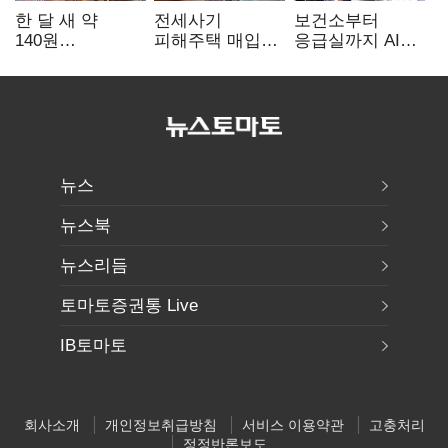
한 달 새 약
전세사기
보건소부터
140원
피해주택 매입
응급실까지 AI
급락…'역대급
1만호 돌파…
확산…지역의료
엔저'에 원화
누적 피해자
혁신 본격화
변곡점
4만278명
뉴스
뉴스북
뉴스리듬
토마토증권통 Live
IB토마토
회사소개
개인정보취급방침
서비스 이용약관
고충처리
정정반론보도