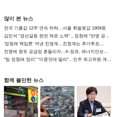
사과부터"
많이 본 뉴스
전국 기름값 12주 연속 하락…서울 휘발윳값 1909원
김민석 "경선갈등 완전 제로 노력"…정청래 "반명 공세
사과부터"
'정청래 책임론' 꺼낸 친명계…친청계는 추가투표
때리기
전쟁에 원유 공급망 흔들리자…K-정유, 에너지안보
핵심으로 재부상
"팀 정청래 정리" "이중잣대 말라"…민주 최고위원 계파
다툼 격화
함께 볼만한 뉴스