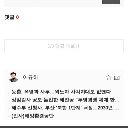
댓글
0
0/0
댓글 더보기
이규하
농촌, 폭염과 사투…외노자 사각지대도 없앤다
상임감사 공모 돌입한 해진공 "투명경영 체계 한층 강화"
해수부 신청사, 부산 '북항 1단계' 낙점…2030년 완공 목표
(인사)해양환경공단