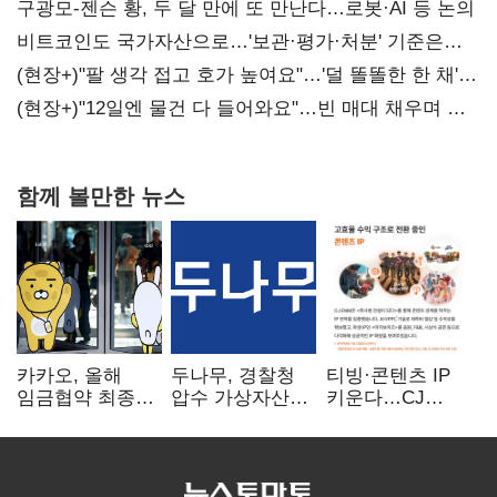
때리기
구광모-젠슨 황, 두 달 만에 또 만난다…로봇·AI 등 논의
비트코인도 국가자산으로…'보관·평가·처분' 기준은
숙제
(현장+)"팔 생각 접고 호가 높여요"…'덜 똘똘한 한 채'
20억 키맞추기
(현장+)"12일엔 물건 다 들어와요"…빈 매대 채우며 문
연 홈플러스
함께 볼만한 뉴스
카카오, 올해
두나무, 경찰청
티빙·콘텐츠 IP
임금협약 최종
압수 가상자산
키운다…CJ
타결…연봉 6.3%
보관 맡는다…
ENM, 하반기
인상·격려금
커스터디 사업
글로벌 확장 가속
300만원
최종 낙찰