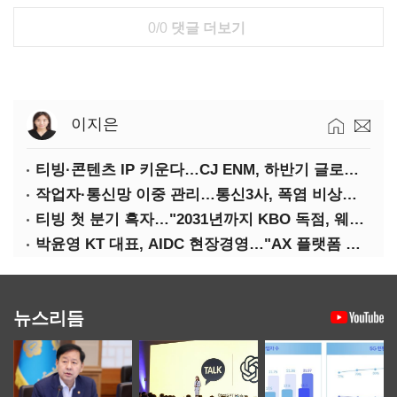
0/0
댓글 더보기
이지은
티빙·콘텐츠 IP 키운다…CJ ENM, 하반기 글로벌 확장 가속
작업자·통신망 이중 관리…통신3사, 폭염 비상대응 돌입
티빙 첫 분기 흑자…"2031년까지 KBO 독점, 웨이브 합병도 속도"
박윤영 KT 대표, AIDC 현장경영…"AX 플랫폼 핵심 인프라로 키운다"
뉴스리듬