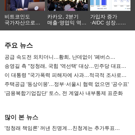
비트코인도
카카오, 2분기
가입자 증가
국가자산으로…'
매출·영업익 역대
·AIDC 성장…
보관·평가·처분'
최대…에이전트
SKT 2분기 성장
기준은 숙제
AI 수익화 관건
본궤도
주요 뉴스
공급 속도전 외치더니…황희, 난데없이 '폐버스
리모델링' 제안
송영길 측 "정청래, 국힘 '역선택' 대상…민주당 대표로
총선 지휘 못해"
이 대통령 "국가폭력 피해자에 사과…적극적 조사로
진실 밝혀야"
주택공급 '동상이몽'…정부·서울시 협력 없으면 '공수표'
'금융복합기업집단' 토스, 전 계열사 내부통제 표준화
많이 본 뉴스
'정청래 책임론' 꺼낸 친명계…친청계는 추가투표