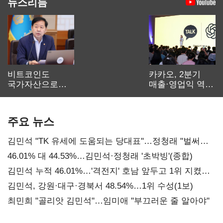
뉴스리듬
비트코인도
카카오, 2분기
국가자산으로…'
매출·영업익 역대
보관·평가·처분'
최대…에이전트
기준은 숙제
AI 수익화 관건
주요 뉴스
김민석 "TK 유세에 도움되는 당대표"…정청래 "벌써
대표된 양 당직 배분"
46.01% 대 44.53%…김민석·정청래 '초박빙'(종합)
김민석 누적 46.01%…'격전지' 호남 앞두고 1위 지켰다
(2보)
김민석, 강원·대구·경북서 48.54%…1위 수성(1보)
최민희 "골리앗 김민석"…임미애 "부끄러운 줄 알아야"