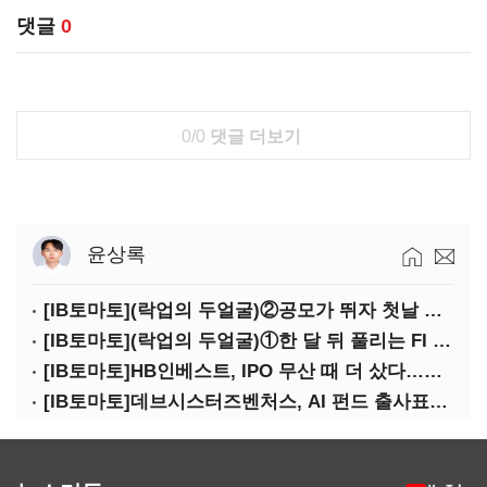
댓글
0
0/0
댓글 더보기
윤상록
[IB토마토](락업의 두얼굴)②공모가 뛰자 첫날 매도…FI 엑시트 전략 갈렸다
[IB토마토](락업의 두얼굴)①한 달 뒤 풀리는 FI 물량…새내기주 오버행 경계
[IB토마토]HB인베스트, IPO 무산 때 더 샀다…마키나락스 투자 2.7배 회수
[IB토마토]데브시스터즈벤처스, AI 펀드 출사표…모회사 경영난 변수