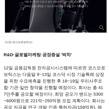
(사진=코스모로보틱스)
R&D
·
글로벌마케팅
·
공장증설
'박차'
12일 금융감독원 전자공시시스템에 따르면 코스모로
보틱스는 다음달 9~13일 코스닥 시장 기술특례 상장
을 위한 수요예측을 진행한 후 18~19일 우리사주조
합·기관·일반 청약을 진행할 예정이다. 회사는 총 41
7만주를 공모할 예정이다. 희망 공모가 밴드는 5300
~6000원으로 221억~250억원 모집 계획이다. 회사는
공모 자금을 연구·개발·인증·특허자금(159억원), 해