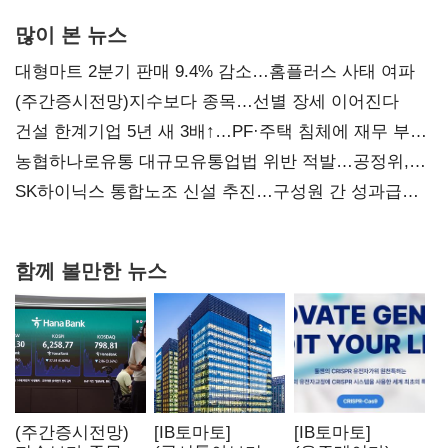
많이 본 뉴스
대형마트 2분기 판매 9.4% 감소…홈플러스 사태 여파
(주간증시전망)지수보다 종목…선별 장세 이어진다
건설 한계기업 5년 새 3배↑…PF·주택 침체에 재무 부담
확대
농협하나로유통 대규모유통업법 위반 적발…공정위,
과징금 4억6200만원 부과
SK하이닉스 통합노조 신설 추진…구성원 간 성과급
불만 확산
함께 볼만한 뉴스
(주간증시전망)
[IB토마토]
[IB토마토]