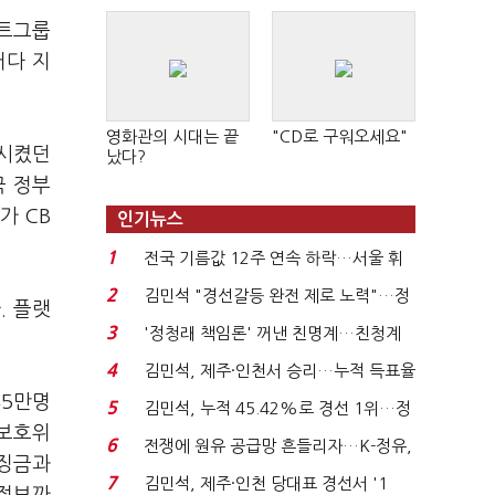
앤트그룹
러다 지
영화관의 시대는 끝
"CD로 구워오세요"
산시켰던
났다?
국 정부
가 CB
인기뉴스
1
전국 기름값 12주 연속 하락…서울 휘
발윳값 1909원...
2
김민석 "경선갈등 완전 제로 노력"…정
. 플랫
청래 "반명 공세 사...
3
'정청래 책임론' 꺼낸 친명계…친청계
는 추가투표 때리기...
4
김민석, 제주·인천서 승리…누적 득표율
'1위 탈환'(종합)...
45만명
5
김민석, 누적 45.42%로 경선 1위…정
보보호위
청래와 격차 0.86%p(...
6
전쟁에 원유 공급망 흔들리자…K-정유,
과징금과
에너지안보 핵심...
7
김민석, 제주·인천 당대표 경선서 '1