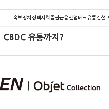
속보
정치
정책
사회
증권
금융
산업
테크
유통
건설
 CBDC 유통까지?