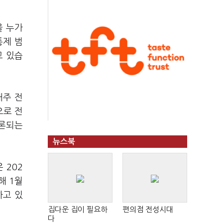
을 누가
통제 범
고 있습
매주 전
으로 전
거론되는
뉴스북
은 202
해 1월
하고 있
집다운 집이 필요하
편의점 전성시대
다