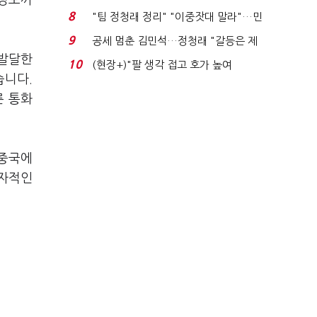
 정보까
위'(1보)...
8
"팀 정청래 정리" "이중잣대 말라"…민
주 최고위원 계파 다...
9
공세 멈춘 김민석…정청래 "갈등은 제
가 수습"
 발달한
10
(현장+)"팔 생각 접고 호가 높여
습니다.
요"…'덜 똘똘한 한 채' 20...
른 통화
 중국에
독자적인