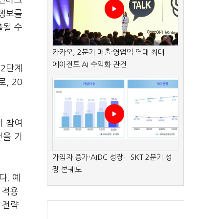
 핀테크
 행보를
출될 수
카카오, 2분기 매출·영업익 역대 최대…
에이전트 AI 수익화 관건
 2단계
, 20
이 참여
건을 기
가입자 증가·AIDC 성장…SKT 2분기 성
장 본궤도
다. 예
 적용
 전략