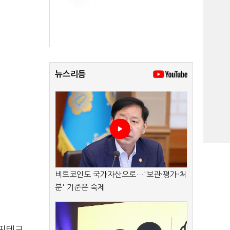
뉴스리듬
비트코인도 국가자산으로…'보관·평가·처
분' 기준은 숙제