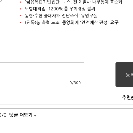
다!
'금융복합기업집단' 토스, 전 계열사 내부통제 표준화
보험대리점, 1200%룰 우회경쟁 불씨
농협·수협 중대재해 전담조직 '유명무실'
(단독)농·축협 노조, 중앙회에 '안전예산 편성' 요구
0
/
300
추천
0/0
댓글 더보기