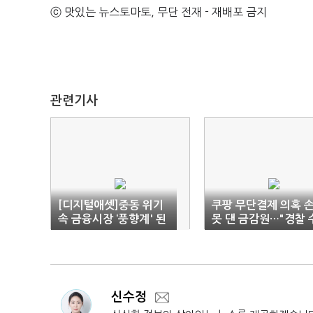
ⓒ 맛있는 뉴스토마토, 무단 전재 - 재배포 금지
관련기사
[디지털애셋]중동 위기
쿠팡 무단결제 의혹 
속 금융시장 ‘풍향계' 된
못 댄 금감원…"경찰 
가상자산
사 영역"
신수정