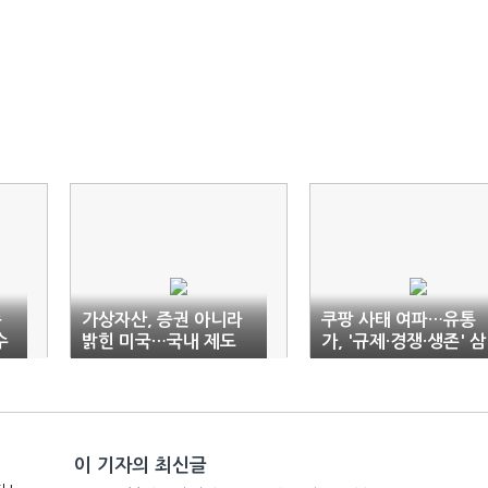
손
가상자산, 증권 아니라
쿠팡 사태 여파…유통
수
밝힌 미국…국내 제도
가, '규제·경쟁·생존' 삼
정비도 급물살?
중 충돌
이 기자의 최신글