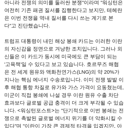
아니라 전쟁의 의미를 둘러싼 분쟁"이라며 "워싱턴은
여전히 기존 패권 질서를 집행한다고 보지만, 테헤란
은 이번 전쟁을 역내 질서를 다시 쓰는 계기로 본
다"고 진단했습니다.
트럼프 대통령이 내민 해상 봉쇄 카드는 이러한 이란
의 자신감을 정면으로 겨냥한 조치입니다. 그러나 외
신들은 이 카드가 동시에 미국에도 큰 부담이 되는
'고육책'일 수 있다고 보고 있습니다. 호르무즈 해협
은 전 세계 원유와 액화천연가스(LNG)의 약 20%가
지나는 핵심 에너지 수송로입니다. 이미 전쟁 발발 이
후 해협 통항 차질로 유가와 가스 가격이 요동쳤는데,
미군이 직접 봉쇄에 나설 경우 이란 원유 수출 차단
효과보다 글로벌 공급 충격이 더 크게 부각될 수 있습
니다. <워싱턴포스트>는 "단기적으로 이번 봉쇄는 전
쟁으로 촉발된 글로벌 에너지 위기를 더 악화시킬 수
있다"며 "이란이 가장 큰 경제적 타격을 입겠지만, 아