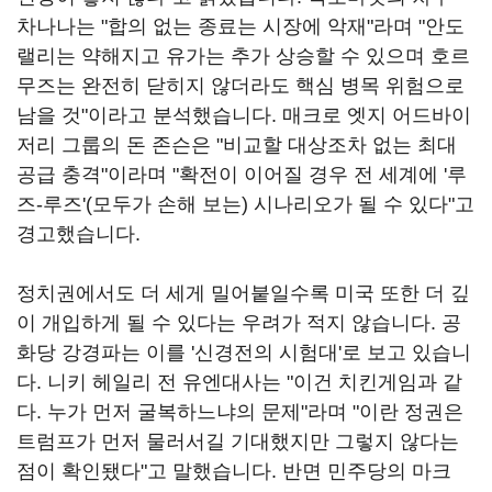
차나나는 "합의 없는 종료는 시장에 악재"라며 "안도
랠리는 약해지고 유가는 추가 상승할 수 있으며 호르
무즈는 완전히 닫히지 않더라도 핵심 병목 위험으로
남을 것"이라고 분석했습니다. 매크로 엣지 어드바이
저리 그룹의 돈 존슨은 "비교할 대상조차 없는 최대
공급 충격"이라며 "확전이 이어질 경우 전 세계에 '루
즈-루즈'(모두가 손해 보는) 시나리오가 될 수 있다"고
경고했습니다.
정치권에서도 더 세게 밀어붙일수록 미국 또한 더 깊
이 개입하게 될 수 있다는 우려가 적지 않습니다. 공
화당 강경파는 이를 '신경전의 시험대'로 보고 있습니
다. 니키 헤일리 전 유엔대사는 "이건 치킨게임과 같
다. 누가 먼저 굴복하느냐의 문제"라며 "이란 정권은
트럼프가 먼저 물러서길 기대했지만 그렇지 않다는
점이 확인됐다"고 말했습니다. 반면 민주당의 마크