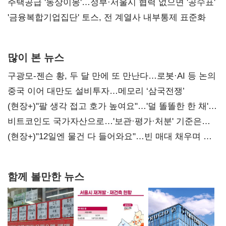
진실 밝혀야"
주택공급 '동상이몽'…정부·서울시 협력 없으면 '공수표'
'금융복합기업집단' 토스, 전 계열사 내부통제 표준화
많이 본 뉴스
구광모-젠슨 황, 두 달 만에 또 만난다…로봇·AI 등 논의
중국 이어 대만도 설비투자…메모리 ‘삼국전쟁’
(현장+)"팔 생각 접고 호가 높여요"…'덜 똘똘한 한 채'
20억 키맞추기
비트코인도 국가자산으로…'보관·평가·처분' 기준은
숙제
(현장+)"12일엔 물건 다 들어와요"…빈 매대 채우며 문
연 홈플러스
함께 볼만한 뉴스