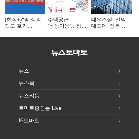
(현장+)"팔 생각
주택공급
대우건설, 신임
접고 호가
'동상이몽'…정부
대표에 '정통
높여요"…'덜
·서울시 협력
대우맨' 이강석
똘똘한 한 채'
없으면 '공수표'
부사장 내정
20억 키맞추기
뉴스
뉴스북
뉴스리듬
토마토증권통 Live
IB토마토