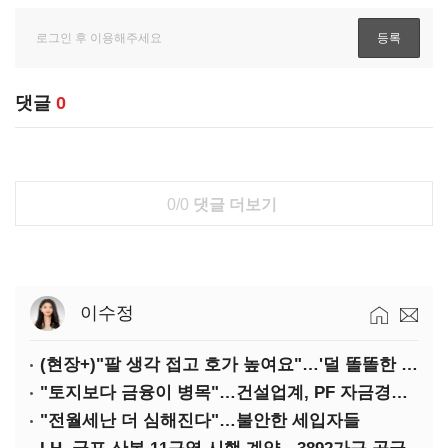
댓글
0
0/0
댓글 더보기
이수정
(현장+)"팔 생각 접고 호가 높여요"…'덜 똘똘한 한 채' 20억 키맞추기
"토지보다 금융이 병목"…건설업계, PF 자금경색 해소 목소리
"전월세난 더 심해진다"…불안한 세입자들