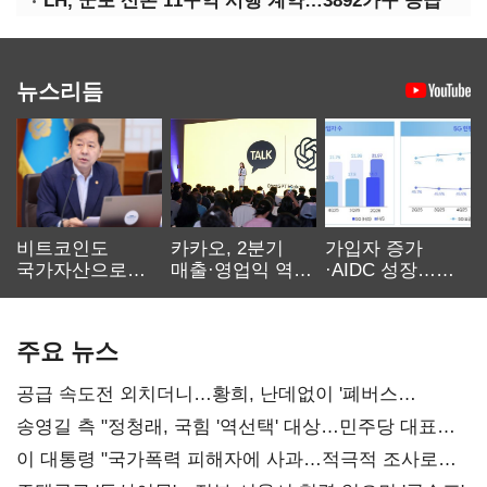
LH, 군포 산본 11구역 시행 계약…3892가구 공급
뉴스리듬
비트코인도
카카오, 2분기
가입자 증가
국가자산으로…'
매출·영업익 역대
·AIDC 성장…
보관·평가·처분'
최대…에이전트
SKT 2분기 성장
기준은 숙제
AI 수익화 관건
본궤도
주요 뉴스
공급 속도전 외치더니…황희, 난데없이 '폐버스
리모델링' 제안
송영길 측 "정청래, 국힘 '역선택' 대상…민주당 대표로
총선 지휘 못해"
이 대통령 "국가폭력 피해자에 사과…적극적 조사로