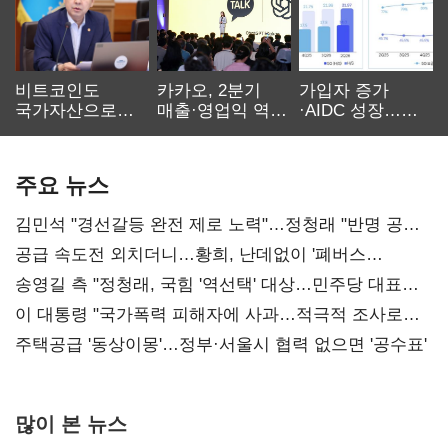
비트코인도
카카오, 2분기
가입자 증가
국가자산으로…'
매출·영업익 역대
·AIDC 성장…
보관·평가·처분'
최대…에이전트
SKT 2분기 성장
기준은 숙제
AI 수익화 관건
본궤도
주요 뉴스
김민석 "경선갈등 완전 제로 노력"…정청래 "반명 공세
사과부터"
공급 속도전 외치더니…황희, 난데없이 '폐버스
리모델링' 제안
송영길 측 "정청래, 국힘 '역선택' 대상…민주당 대표로
총선 지휘 못해"
이 대통령 "국가폭력 피해자에 사과…적극적 조사로
진실 밝혀야"
주택공급 '동상이몽'…정부·서울시 협력 없으면 '공수표'
많이 본 뉴스