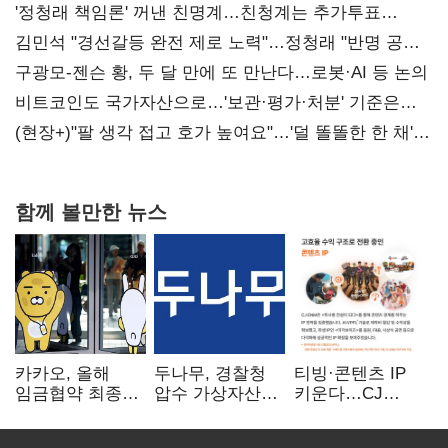
'정청래 책임론' 꺼낸 친명계…친청계는 추가투표
때리기
김민석 "경선갈등 완전 제로 노력"…정청래 "반명 공세
사과부터"
구광모-젠슨 황, 두 달 만에 또 만난다…로봇·AI 등 논의
비트코인도 국가자산으로…'보관·평가·처분' 기준은
숙제
(현장+)"팔 생각 접고 호가 높여요"…'덜 똘똘한 한 채'
20억 키맞추기
함께 볼만한 뉴스
카카오, 올해
두나무, 경찰청
티빙·콘텐츠 IP
임금협약 최종
압수 가상자산
키운다…CJ
타결…연봉 6.3%
보관 맡는다…
ENM, 하반기
인상·격려금
커스터디 사업
글로벌 확장 가속