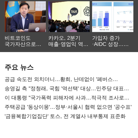
비트코인도
카카오, 2분기
가입자 증가
국가자산으로…'
매출·영업익 역대
·AIDC 성장…
보관·평가·처분'
최대…에이전트
SKT 2분기 성장
기준은 숙제
AI 수익화 관건
본궤도
주요 뉴스
공급 속도전 외치더니…황희, 난데없이 '폐버스
리모델링' 제안
송영길 측 "정청래, 국힘 '역선택' 대상…민주당 대표로
총선 지휘 못해"
이 대통령 "국가폭력 피해자에 사과…적극적 조사로
진실 밝혀야"
주택공급 '동상이몽'…정부·서울시 협력 없으면 '공수표'
'금융복합기업집단' 토스, 전 계열사 내부통제 표준화