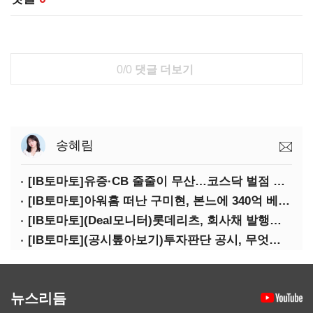
0/0
댓글 더보기
송혜림
[IB토마토]유증·CB 줄줄이 무산…코스닥 벌점 급증에 상폐 압박
[IB토마토]아워홈 떠난 구미현, 본느에 340억 베팅…가족 지배체제 구축
[IB토마토](Deal모니터)롯데리츠, 회사채 발행…빠듯한 유동성 차환으로 대응
[IB토마토](공시톺아보기)투자판단 공시, 무엇이 '중요한 경영사항'일까
뉴스리듬