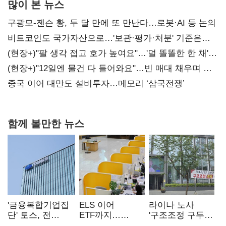
많이 본 뉴스
구광모-젠슨 황, 두 달 만에 또 만난다…로봇·AI 등 논의
비트코인도 국가자산으로…'보관·평가·처분' 기준은
숙제
(현장+)"팔 생각 접고 호가 높여요"…'덜 똘똘한 한 채'
20억 키맞추기
(현장+)"12일엔 물건 다 들어와요"…빈 매대 채우며 문
연 홈플러스
중국 이어 대만도 설비투자…메모리 ‘삼국전쟁’
함께 볼만한 뉴스
'금융복합기업집
ELS 이어
라이나 노사
단' 토스, 전
ETF까지…
'구조조정 구두
계열사 내부통제
고위험상품 판매
합의안' 도출