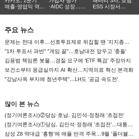
카카오, 2분기
가입자 증가
배터리 3사, 호남
매출·영업익 역대
·AIDC 성장…
ESS 시장서
최대…에이전트
SKT 2분기 성장
‘격돌’
AI 수익화 관건
본궤도
주요 뉴스
문제는 전대 이후…선호투표제로 뒤집힐 땐 '지지층
불복'
"1차 투표서 과반" "게임 끝"…호남대전 앞두고 '충돌'
김용범 책임론 봇물…경질 요구에 'ETF 특검' 주장까지
보건소부터 응급실까지 AI 확산…지역의료 혁신 본격화
"강남사옥 부지에 청년주택"…LH도 '공급 속도전'
많이 본 뉴스
(정기여론조사)②당심·호남, 김민석-정청래 '초접전'
(정기여론조사)①당심, 김민석·정청래 '초접전'…대통령
지지도 '50% 아래로'(종합)
삼성 Z8 역대급 ‘흥행’에 애플 반격 주목…9월 ‘폴더블