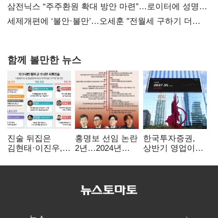
대전’
삼전닉스 “주주환원 확대 방안 마련”…로이터에 성명
보내
세제개편에 ‘불안·불만’…오세훈 "전월세 구하기 더
힘들어질 것"
함께 볼만한 뉴스
진술 뒤집은
홍명보 선임 논란
한국투자증권,
김현태·이진우,
2년…2024년
상반기 영업이익
박안수는 "국가에
파동부터 소환·
2조1701억 원…
헌신"…법정서
압색까지
전년비 89.1%↑
드러난 군
수뇌부의 민낯