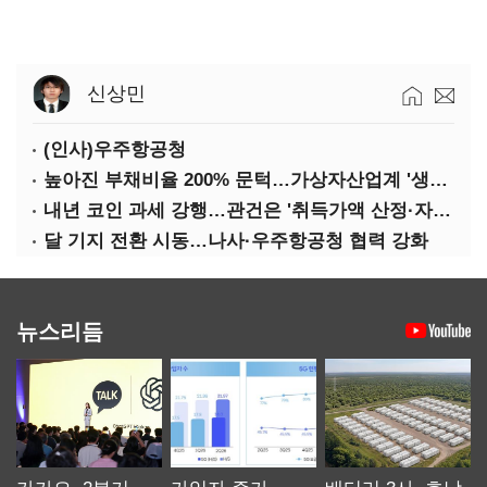
신상민
(인사)우주항공청
높아진 부채비율 200% 문턱…가상자산업계 '생존 시험대'
내년 코인 과세 강행…관건은 '취득가액 산정·자산 이동'
달 기지 전환 시동…나사·우주항공청 협력 강화
뉴스리듬