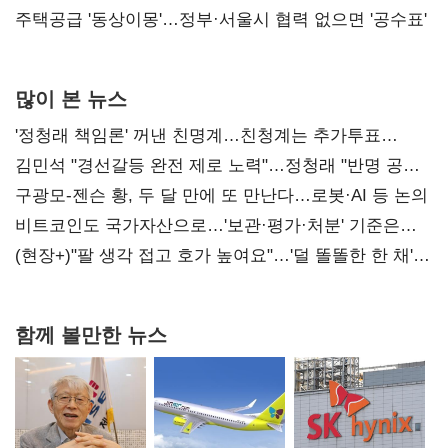
진실 밝혀야"
주택공급 '동상이몽'…정부·서울시 협력 없으면 '공수표'
많이 본 뉴스
'정청래 책임론' 꺼낸 친명계…친청계는 추가투표
때리기
김민석 "경선갈등 완전 제로 노력"…정청래 "반명 공세
사과부터"
구광모-젠슨 황, 두 달 만에 또 만난다…로봇·AI 등 논의
비트코인도 국가자산으로…'보관·평가·처분' 기준은
숙제
(현장+)"팔 생각 접고 호가 높여요"…'덜 똘똘한 한 채'
20억 키맞추기
함께 볼만한 뉴스