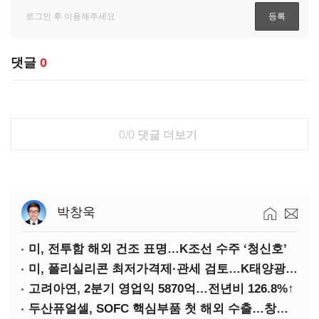
댓글
0
0/0
댓글 더보기
박창욱
미, 전투함 해외 건조 표명…K조선 수주 ‘청신호’
미, 폴리실리콘 최저가격제·관세 검토…K태양광 입지 확대 기대
고려아연, 2분기 영업익 5870억…전년비 126.8%↑
두산퓨얼셀, SOFC 핵심부품 첫 해외 수출…창사 이래 최대 규모