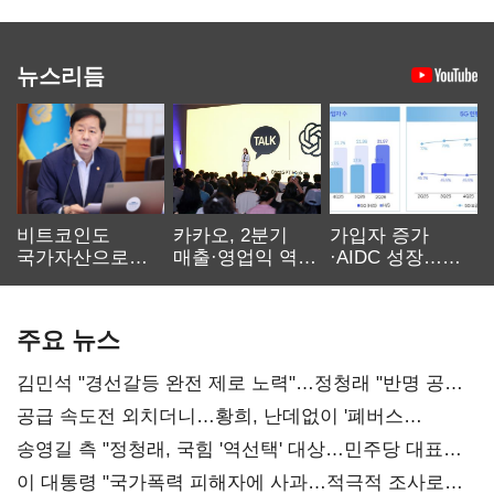
뉴스리듬
비트코인도
카카오, 2분기
가입자 증가
국가자산으로…'
매출·영업익 역대
·AIDC 성장…
보관·평가·처분'
최대…에이전트
SKT 2분기 성장
기준은 숙제
AI 수익화 관건
본궤도
주요 뉴스
김민석 "경선갈등 완전 제로 노력"…정청래 "반명 공세
사과부터"
공급 속도전 외치더니…황희, 난데없이 '폐버스
리모델링' 제안
송영길 측 "정청래, 국힘 '역선택' 대상…민주당 대표로
총선 지휘 못해"
이 대통령 "국가폭력 피해자에 사과…적극적 조사로