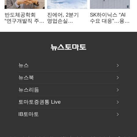
반도체공학회
진에어, 2분기
SK하이닉스 “AI
“연구개발직 주
영업손실
수요 대응”…용인
52시간제
731억…유가
·청주 팹에 54조
개선해야”
상승 여파
투자
뉴스
뉴스북
뉴스리듬
토마토증권통 Live
IB토마토