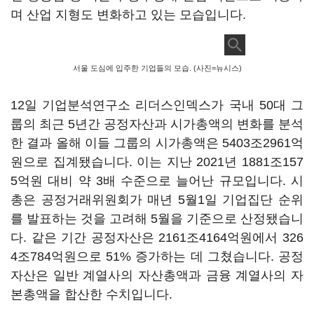
며 산업 지형도 변화하고 있는 모습입니다
.
서울 도심에 입주한 기업들의 모습. (사진=뉴시스)
12
일 기업분석연구소 리더스인덱스가 국내
50
대 그
룹의 최근
5
년간 공정자산과 시가총액의 변화를 분석
한 결과 올해 이들 그룹의 시가총액은
5403
조
2961
억
원으로 집계됐습니다
.
이는 지난
2021
년
1881
조
157
5
억원 대비 약
3
배 수준으로 늘어난 규모입니다
.
시
총은 공정거래위원회가 매년
5
월
1
일 기업집단 순위
를 발표하는 것을 고려해
5
월을 기준으로 산정됐습니
다
.
같은 기간 공정자산은
2161
조
4164
억원에서
326
4
조
784
억원으로
51%
증가하는 데 그쳤습니다
.
공정
자산은 일반 계열사의 자산총액과 금융 계열사의 자
본총액을 합산한 수치입니다
.