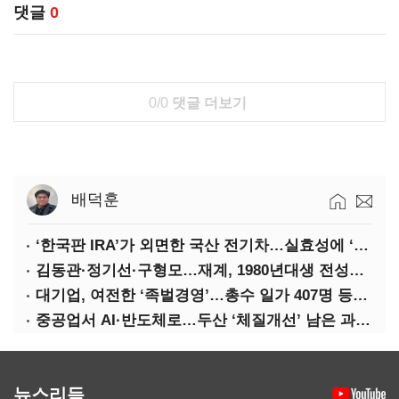
댓글
0
0/0
댓글 더보기
배덕훈
‘한국판 IRA’가 외면한 국산 전기차…실효성에 ‘의문’
김동관·정기선·구형모…재계, 1980년대생 전성시대
대기업, 여전한 ‘족벌경영’…총수 일가 407명 등기임원
중공업서 AI·반도체로…두산 ‘체질개선’ 남은 과제는
뉴스리듬