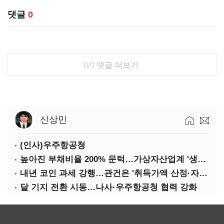
댓글
0
0/0
댓글 더보기
신상민
(인사)우주항공청
높아진 부채비율 200% 문턱…가상자산업계 '생존 시험대'
내년 코인 과세 강행…관건은 '취득가액 산정·자산 이동'
달 기지 전환 시동…나사·우주항공청 협력 강화