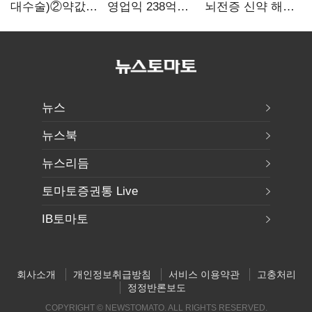
대수술)②약값
영업익 238억…
뇌전증 신약 해외
깎이자 R&D부터
전년 대비 6.2%↓
흥행 발판…
축소…제약업계
차세대 신약 개발
비상경영 돌입
속도
뉴스
뉴스북
뉴스리듬
토마토증권통 Live
IB토마토
회사소개
개인정보취급방침
서비스 이용약관
고충처리
정정반론보도
COPYRIGHT © NEWSTOMATO. ALL RIGHTS RESERVED.