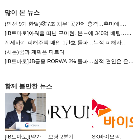
많이 본 뉴스
(민선 9기 한달)③'7조 채무' 곳간에 충격…추미애,
20년만에 '비상재정' 선언 승부수
[IB토마토]아워홈 떠난 구미현, 본느에 340억 베팅…
가족 지배체제 구축
전세사기 피해주택 매입 1만호 돌파…누적 피해자
4만278명
(시론)꿈과 계획은 다르다
[IB토마토]JB금융 RORWA 2% 돌파…실적 견인은 은행
아닌 캐피탈
함께 볼만한 뉴스
[IB토마토](약가
보령 2분기
SK바이오팜,