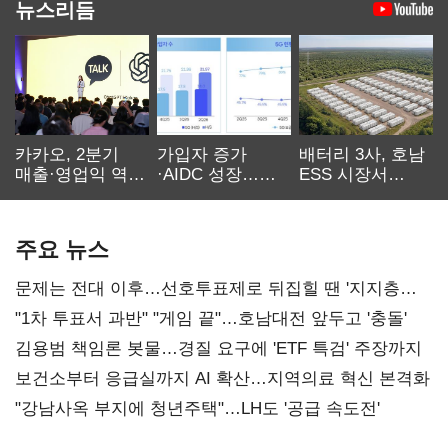
뉴스리듬
카카오, 2분기
가입자 증가
배터리 3사, 호남
매출·영업익 역대
·AIDC 성장…
ESS 시장서
최대…에이전트
SKT 2분기 성장
‘격돌’
AI 수익화 관건
본궤도
주요 뉴스
문제는 전대 이후…선호투표제로 뒤집힐 땐 '지지층
불복'
"1차 투표서 과반" "게임 끝"…호남대전 앞두고 '충돌'
김용범 책임론 봇물…경질 요구에 'ETF 특검' 주장까지
보건소부터 응급실까지 AI 확산…지역의료 혁신 본격화
"강남사옥 부지에 청년주택"…LH도 '공급 속도전'