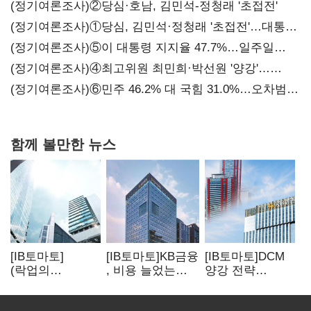
(정기여론조사)②당심·호남, 김민석-정청래 '초접전'
(정기여론조사)①당심, 김민석·정청래 '초접전'…대통령
지지도 '50% 아래로'(종합)
(정기여론조사)⑤이 대통령 지지율 47.7%…일주일
만에 다시 40%대
(정기여론조사)④최고위원 최민희·박선원 '양강'…
서미화·이성윤·임미애 뒤이어
(정기여론조사)⑥민주 46.2% 대 국힘 31.0%…오차범위
밖 격차 '유지'
함께 볼만한 뉴스
[IB토마토]
[IB토마토]KB금융
[IB토마토]DCM
(락업의
, 비용 늘었는데
양강 전략
두얼굴)①한 달
실적 효율은
달랐다…
뒤 풀리는 FI
개선…증권 호황
승부처는 하반기