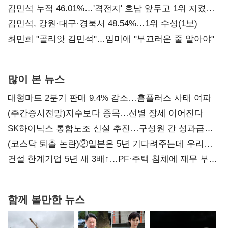
김민석 누적 46.01%…'격전지' 호남 앞두고 1위 지켰다
(2보)
김민석, 강원·대구·경북서 48.54%…1위 수성(1보)
최민희 "골리앗 김민석"…임미애 "부끄러운 줄 알아야"
많이 본 뉴스
대형마트 2분기 판매 9.4% 감소…홈플러스 사태 여파
(주간증시전망)지수보다 종목…선별 장세 이어진다
SK하이닉스 통합노조 신설 추진…구성원 간 성과급
불만 확산
(코스닥 퇴출 논란)②일본은 5년 기다려주는데 우리는
당장 퇴출?…시간만으론 부족한 코스닥 구하기
건설 한계기업 5년 새 3배↑…PF·주택 침체에 재무 부담
확대
함께 볼만한 뉴스