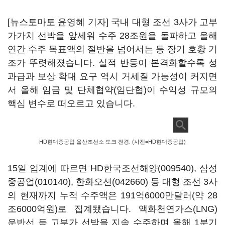
[뉴스토마토 윤영혜 기자] 국내 대형 조선 3사가 고부
가가치 선박을 앞세워 수주 28조원을 돌파하고 올해
연간 수주 목표액의 절반을 넘어서는 등 장기 호황 기
조가 뚜렷해졌습니다. 실적 반등이 본격화할수록 성
과급과 보상 확대 요구 역시 거세질 가능성이 커지면
서 올해 임금 및 단체협약(임단협)이 수익성 규모의
핵심 변수로 떠오르고 있습니다.
HD현대중공업 울산조선소 도크 전경. (사진=HD현대중공업)
15일 업계에 따르면
HD한국조선해양(009540)
,
삼성
중공업(010140)
,
한화오션(042660)
등 대형 조선 3사
의 현재까지 누적 수주액은 191억6000만달러(약 28
조6000억원)로 집계됐습니다. 액화천연가스(LNG)
운반선 등 고부가 선박을 지속 수주하며 올해 1분기