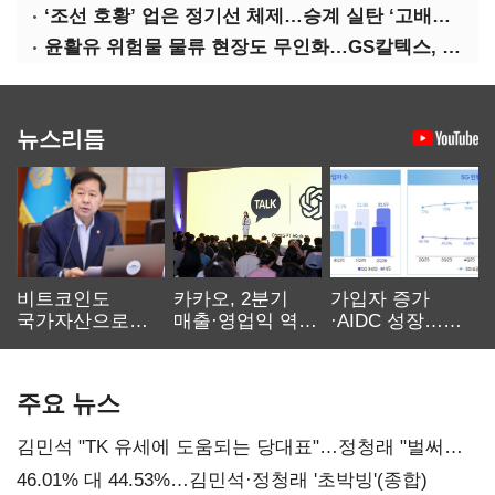
‘조선 호황’ 업은 정기선 체제…승계 실탄 ‘고배당’ 주목
윤활유 위험물 물류 현장도 무인화…GS칼텍스, 디지털 전환 가속
뉴스리듬
비트코인도
카카오, 2분기
가입자 증가
국가자산으로…'
매출·영업익 역대
·AIDC 성장…
보관·평가·처분'
최대…에이전트
SKT 2분기 성장
기준은 숙제
AI 수익화 관건
본궤도
주요 뉴스
김민석 "TK 유세에 도움되는 당대표"…정청래 "벌써
대표된 양 당직 배분"
46.01% 대 44.53%…김민석·정청래 '초박빙'(종합)