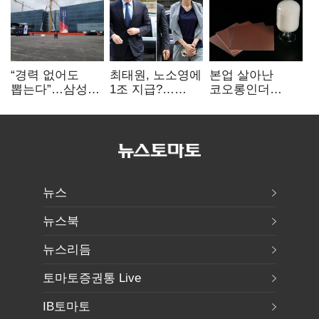
“경력 없어도
최태원, 노소영에
본업 살아난
뽑는다”…삼성
1조 지급?…
코오롱인더
·TSMC, 미
재상고 여부 주목
·HS효성…AI·
반도체 인재
배터리 소재로
쟁탈전
보폭 확대
뉴스
뉴스북
뉴스리듬
토마토증권통 Live
IB토마토