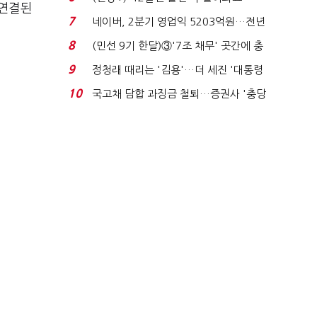
 연결된
빈 매대 채우며 문 연 ...
7
네이버, 2분기 영업익 5203억원…전년
비 0.2% 감소...
8
(민선 9기 한달)③'7조 채무' 곳간에 충
격…추미애, 20년...
9
정청래 때리는 '김용'…더 세진 '대통령
최측근' 입...
10
국고채 담합 과징금 철퇴…증권사 '충당
금 폭탄' 우려...