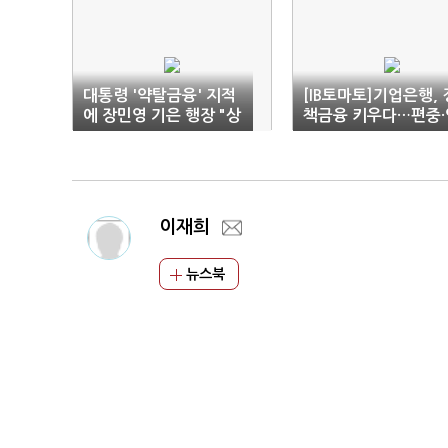
대통령 '약탈금융' 지적
[IB토마토]기업은행, 
에 장민영 기은 행장 "상
책금융 키우다…편중·
록수 지분 조속히 해결"
체율 '경고등'
이재희
뉴스북