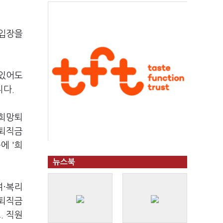
 입장을
 있어도
니다.
 희망퇴
 퇴직금
에 '희
뉴스북
여·복리
별퇴직금
. 직원