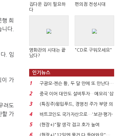
집다운 집이 필요하
편의점 전성시대
다
은행 희
습니다.
영화관의 시대는 끝
"CD로 구워오세요"
다. 임
났다?
인기뉴스
직이 가
1
구광모-젠슨 황, 두 달 만에 또 만난다…
로봇·AI 등 논...
2
중국 이어 대만도 설비투자…메모리 ‘삼
국전쟁’
3
(특징주)윙입푸드, 경영진 주가 부양 의
 우려도
지에 상한가...
산할 가
4
비트코인도 국가자산으로…'보관·평가·
처분' 기준은 ...
5
(현장+)"팔 생각 접고 호가 높여
요"…'덜 똘똘한 한 채' 20...
6
(현장+)"12일엔 물건 다 들어와요"…