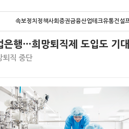
속보
정치
정책
사회
증권
금융
산업
테크
유통
건설
기업은행…희망퇴직제 도입도 기
망퇴직 중단