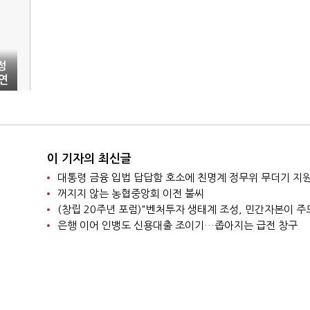
정
연
이 기자의 최신글
대통령 금융 입법 답답함 호소에 친명계 정무위 무더기 지
꺼지지 않는 농협중앙회 이전 불씨
(창립 20주년 포럼)"벤처투자 생태계 조성, 민간자본이 주
은행 이어 인뱅도 신용대출 조이기…좁아지는 급전 창구