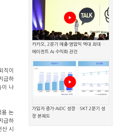
카카오, 2분기 매출·영업익 역대 최대…
에이전트 AI 수익화 관건
망퇴직이
 지급하
측이 나
가입자 증가·AIDC 성장…SKT 2분기 성
적용 논
장 본궤도
 지급하
전산 시