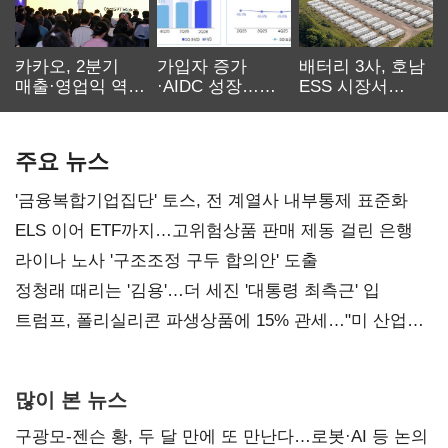
카카오, 2분기
가입자 증가
배터리 3사, 호남
매출·영업익 역대
·AIDC 성장…
ESS 시장서
최대…에이전트
SKT 2분기 성장
‘격돌’
AI 수익화 관건
본궤도
주요 뉴스
'금융복합기업집단' 토스, 전 계열사 내부통제 표준화
ELS 이어 ETF까지…고위험상품 판매 제동 걸린 은행
라이나 노사 '구조조정 구두 합의안' 도출
정청래 때리는 '김용'…더 세진 '대통령 최측근' 입
트럼프, 폴리실리콘 파생상품에 15% 관세…"미 산업
재건"
많이 본 뉴스
구광모-젠슨 황, 두 달 만에 또 만난다…로봇·AI 등 논의