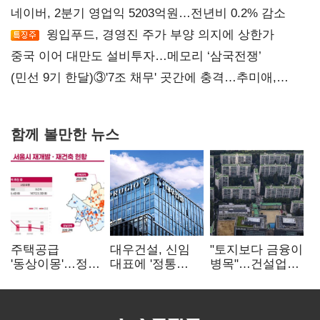
네이버, 2분기 영업익 5203억원…전년비 0.2% 감소
윙입푸드, 경영진 주가 부양 의지에 상한가
중국 이어 대만도 설비투자…메모리 ‘삼국전쟁’
(민선 9기 한달)③'7조 채무' 곳간에 충격…추미애,
20년만에 '비상재정' 선언 승부수
함께 볼만한 뉴스
주택공급
대우건설, 신임
"토지보다 금융이
'동상이몽'…정부
대표에 '정통
병목"…건설업계,
·서울시 협력
대우맨' 이강석
PF 자금경색
없으면 '공수표'
부사장 내정
해소 목소리