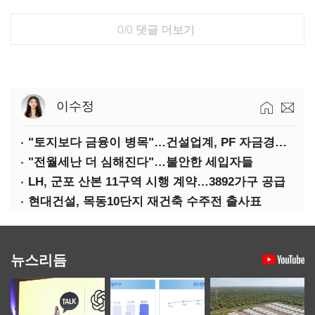
0/0
댓글 더보기
이수정
"토지보다 금융이 병목"…건설업계, PF 자금경색 해소 목소리
"전월세난 더 심해진다"…불안한 세입자들
LH, 군포 산본 11구역 시행 계약…3892가구 공급
현대건설, 목동10단지 재건축 수주전 출사표
뉴스리듬