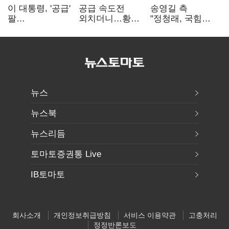
이 대통령, '공급'
공급 속도전
송영길 측
팔
외치더니…황희,
"정청래, 국힘
걷어붙였는데…
난데없이 '폐버스
'역선택' 대상…
여 내부선
리모델링' 제안
민주당 대표로
'부동산
총선 지휘 못해"
망언'(종합)
뉴스
뉴스북
뉴스리듬
토마토증권통 Live
IB토마토
회사소개
개인정보취급방침
서비스 이용약관
고충처리
정정반론보도