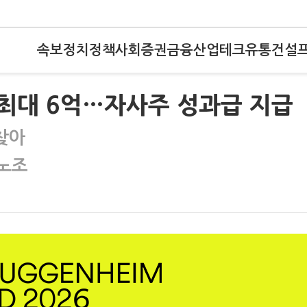
속보
정치
정책
사회
증권
금융
산업
테크
유통
건설
 최대 6억…자사주 성과급 지급
찾아
 노조