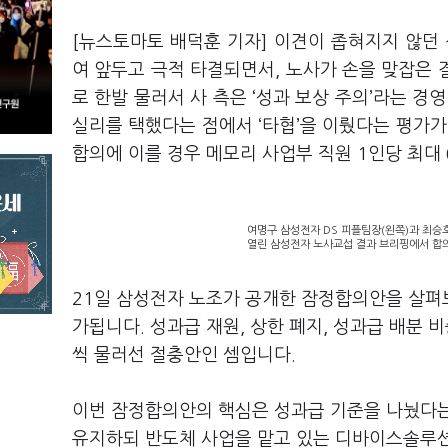
[뉴스토마토 배덕훈 기자] 이견이 좁혀지지 않
여 앞두고 극적 타결되면서
,
노사가 손을 맞잡은
로 한발 물러서 사 측은
‘
성과 보상 주의
’
라는 경영
실리를 택했다는 점에서
‘
타협
’
을 이뤘다는 평가가
합의에 이를 경우 메모리 사업부 직원
1
인당 최대
여명구 삼성전자 DS 피플팀장(왼쪽)과 최
열린 삼성전자 노사교섭 결과 브리핑에서 합의
21
일 삼성전자 노조가 공개한 잠정합의안을 살펴
가됩니다
.
성과급 재원
,
상한 폐지
,
성과급 배분 비
씩 물러선 절충안인 셈입니다
.
이번 잠정합의안의 핵심은 성과급 기준을 나눴다
유지하되 반도체 사업을 맡고 있는 디바이스솔루