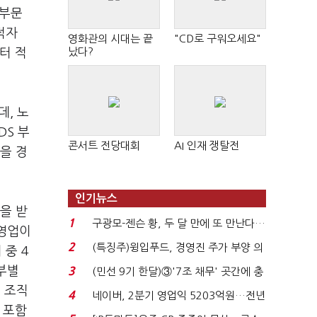
 부문
적자
영화관의 시대는 끝
"CD로 구워오세요"
났다?
터 적
데
,
노
DS
부
콘서트 전당대회
AI 인재 쟁탈전
을 경
인기뉴스
을 받
1
구광모-젠슨 황, 두 달 만에 또 만난다…
영업이
로봇·AI 등 논...
2
(특징주)윙입푸드, 경영진 주가 부양 의
이 중
4
지에 상한가...
부별
3
(민선 9기 한달)③'7조 채무' 곳간에 충
격…추미애, 20년...
 조직
4
네이버, 2분기 영업익 5203억원…전년
 포함
비 0.2% 감소...