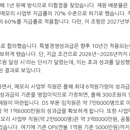
통해
1
년 유예 방식으로 타협점을 찾았습니다
.
재원 배분율은
은 메모리 사업부 지급률의
70%
수준으로 하기로 했습니다
.
률의
60%
를 지급률로 적용합니다
.
다만
,
이 조항은
2027
년부
으로 합의했습니다
.
특별경영성과급은 향후
10
년간 적용되는
확보하게 됐습니다
.
단
,
지급 조건으로
2026
년
~2028
년까지
조원 달성 시'라는 단서가 달렸는데
,
이는 초과 성과를 달성했
된 결과로 보입니다
.
하면서
,
메모리 사업부 직원은 올해 최대
6
억원가량의 성과급
영성과급의 기준을 영업이익으로 가정하면
,
올해
300
조원의 
 재원이 마련됩니다
. DS
부문 임직원은 약
7
만
8000
명으로 
당 약
1
억
6000
만원의 성과급을 확보하게 됩니다
.
또한 사업
메모리 사업부 직원
(
약
2
만
8000
명
)
은 약
3
억
8000
만원
,
공통
 있습니다
.
여기에 기존
OPI(
연봉
1
억원 기준
5000
만원
)
까지