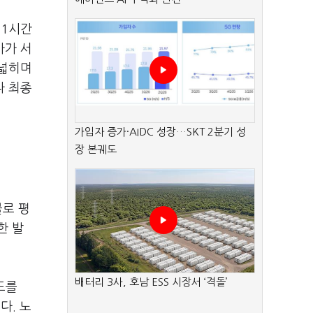
을
1
시간
사가 서
 넓히며
라 최종
가입자 증가·AIDC 성장…SKT 2분기 성
장 본궤도
물로 평
한 발
배터리 3사, 호남 ESS 시장서 ‘격돌’
도를
니다
.
노