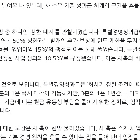
 높여온 바 있는데
,
사 측은 기존 성과급 체계의 근간을 흔들
.
점 중 하나인
‘
상한 폐지
’
를 관철시켰습니다
.
특별경영성과
 연봉
50%
상한과는 별개의 추가 보상에 한도 제한을 두지
사용될
‘
영업이익
15%’
의 쟁점도 이를 통해 풀었습니다
.
특별
선정한 사업 성과의
10.5%’
로 규정됐습니다
.
이는 사측의 비
인 것으로 보입니다
.
특별경영성과급은
‘
회사가 정한 조건에 
분의
1
은 즉시 매각이 가능하지만
, 3
분의
1
은
1
년간
,
나머
시 지급에 따른 현금 유동성 부담을 줄이기 위한 장치로
,
임
습니다
.
에 대한 보상은 사 측이 한발 물러섰습니다
.
사 측은 적자 사
는 기본 경영 원칙을 흔들 수 있다는 점을 들어 반대 입장을