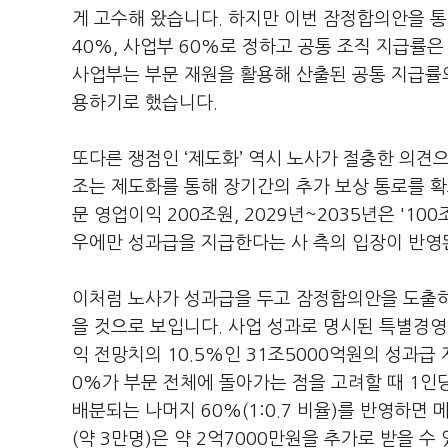
게 고수해 왔습니다
.
하지만 이번 잠정합의안을 
40%,
사업부
60%
로 정하고 공통 조직 지급률
사업부는 부문 재원을 활용해 산출된 공통 지급
용하기로 했습니다
.
또다른 쟁점인
‘
제도화
’
역시 노사가 절충한 의견
조는 제도화를 통해 장기간의 추가 보상 통로를 
문 영업이익
200
조원
, 2029
년
~2035
년은 '
100
우에만 성과급을 지급한다는 사 측의 입장이 반영
이처럼 노사가 성과급을 두고 잠정합의안을 도출
을 것으로 보입니다
.
사업 성과로 명시된 특별경
익 전망치의
10.5%
인
31
조
5000
억원의 성과급
0%
가 부문 전체에 돌아가는 점을 고려할 때
1
인
배분되는 나머지
60%(1:0.7
비율
)
를 반영하면 
(
약
3
만명
)
은 약
2
억
7000
만원을 추가로 받을 수