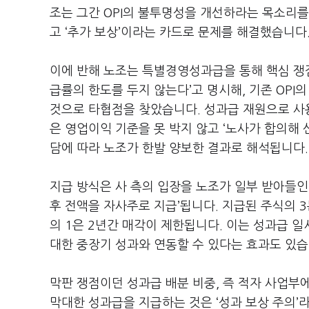
조는 그간
OPI
의 불투명성을 개선하라는 목소리를
고
‘
추가 보상
’
이라는 카드로 문제를 해결했습니다
이에 반해 노조는 특별경영성과급을 통해 핵심 쟁
급률의 한도를 두지 않는다
’
고 명시해
,
기존
OPI
의
것으로 타협점을 찾았습니다
.
성과급 재원으로 
은 영업이익 기준을 못 박지 않고
‘
노사가 합의해 
담에 따라 노조가 한발 양보한 결과로 해석됩니다
.
지급 방식은 사 측의 입장을 노조가 일부 받아들
후 전액을 자사주로 지급
’
됩니다
.
지급된 주식의
3
의
1
은
2
년간 매각이 제한됩니다
. 이는
성과급 일
대한 중장기 성과와 연동할 수 있다는 효과도 있
막판 쟁점이던 성과급 배분 비중
,
즉 적자 사업부
막대한 성과급을 지급하는 것은
‘
성과 보상 주의
’
라