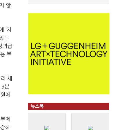
지 않
급에
‘
지
 않는
성과급
용 부
따라 세
지
3
분
직원에
뉴스북
업부에
 강하