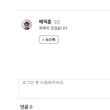
배덕훈
묵묵히 걷겠습니다.
뉴스북
댓글
0