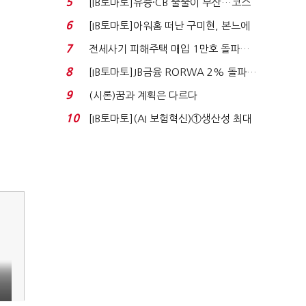
5
[IB토마토]유증·CB 줄줄이 무산…코스
닥 벌점 급증에 ...
6
[IB토마토]아워홈 떠난 구미현, 본느에
340억 베팅…가...
7
전세사기 피해주택 매입 1만호 돌파…
누적 피해자 4만2...
8
[IB토마토]JB금융 RORWA 2% 돌파…
실적 견인은 은행 ...
9
(시론)꿈과 계획은 다르다
10
[IB토마토](AI 보험혁신)①생산성 최대
80% 개선…현실...