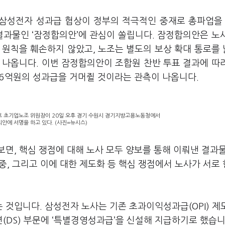
던 삼성전자 성과급 협상이 정부의 적극적인 중재로 총파업
 결과물인
‘
잠정합의안
’
에 관심이 쏠립니다
.
잠정합의안은 노
 원칙을 훼손하지 않았고
,
노조는 별도의 보상 확대 통로를
 나옵니다
.
이번 잠정합의안이 조합원 찬반 투표 결과에 따
6
억원의 성과급을 거머쥘 것이라는 관측이 나옵니다
.
승호 초기업노조 위원장이 20일 오후 경기 수원시 경기지방고용노동청에서
안에 서명을 하고 있다. (사진=뉴시스)
보면
,
핵심 쟁점에 대해 노사 모두 양보를 통해 이뤄낸 결과
중, 그리고 이에 대한 제도화 등 핵심 쟁점에서 노사가 서로 
는 것입니다
.
삼성전자 노사는 기존 초과이익성과급
(OPI)
제
션
(DS)
부문에
‘
특별경영성과급
’
을 신설해 지급하기로 했습