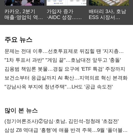
카카오, 2분기
가입자 증가
배터리 3사, 호남
매출·영업익 역대
·AIDC 성장…
ESS 시장서
최대…에이전트
SKT 2분기 성장
‘격돌’
AI 수익화 관건
본궤도
주요 뉴스
문제는 전대 이후…선호투표제로 뒤집힐 땐 '지지층
불복'
"1차 투표서 과반" "게임 끝"…호남대전 앞두고 '충돌'
김용범 책임론 봇물…경질 요구에 'ETF 특검' 주장까지
보건소부터 응급실까지 AI 확산…지역의료 혁신 본격화
"강남사옥 부지에 청년주택"…LH도 '공급 속도전'
많이 본 뉴스
(정기여론조사)②당심·호남, 김민석-정청래 '초접전'
삼성 Z8 역대급 ‘흥행’에 애플 반격 주목…9월 ‘폴더블