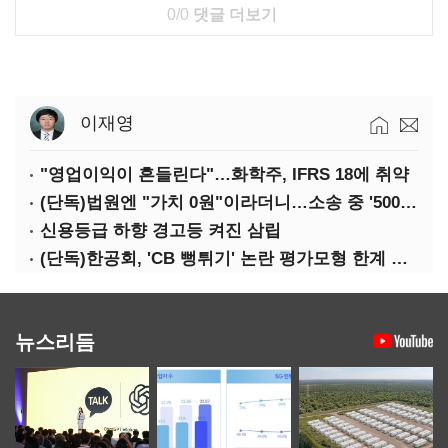
0/0
댓글 더보기
이재영
"영업이익이 흔들린다"…화학주, IFRS 18에 취약
(단독)법원엔 "가치 0원"이라더니…소송 중 '500원 유증' 강행한 라인게임즈
신용등급 하향 경고등 켜진 삼립
(단독)한공회, 'CB 뻥튀기' 논란 평가모형 한계 인정…당국 방관 속 장부 왜곡 수두룩
뉴스리듬