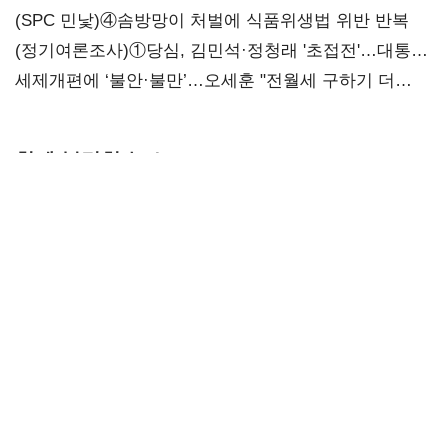
대전’
(SPC 민낯)④솜방망이 처벌에 식품위생법 위반 반복
(정기여론조사)①당심, 김민석·정청래 '초접전'…대통령
지지도 '50% 아래로'(종합)
세제개편에 ‘불안·불만’…오세훈 "전월세 구하기 더
힘들어질 것"
함께 볼만한 뉴스
얼어붙은 IPO
코스피, 반도체
"영업이익이
시장…증권사,
쇼크에 4%대
흔들린다"…
하반기 '대어
급락…코스닥은
화학주, IFRS
전쟁' 기대
5거래일째 상승
18에 취약