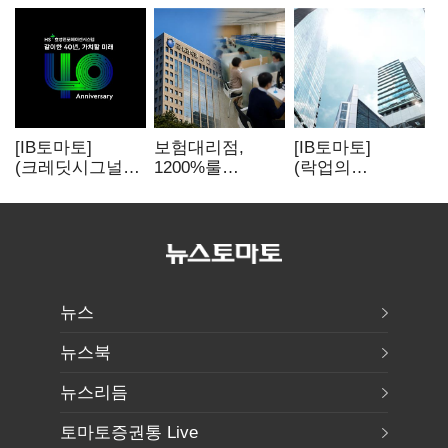
[IB토마토]
보험대리점,
[IB토마토]
(크레딧시그널)H
1200%룰
(락업의
S효성인포메이션
우회경쟁 불씨
두얼굴)①한 달
, AI 투자 확대에
뒤 풀리는 FI
실적 체력 강화
물량…새내기주
오버행 경계
뉴스
뉴스북
뉴스리듬
토마토증권통 Live