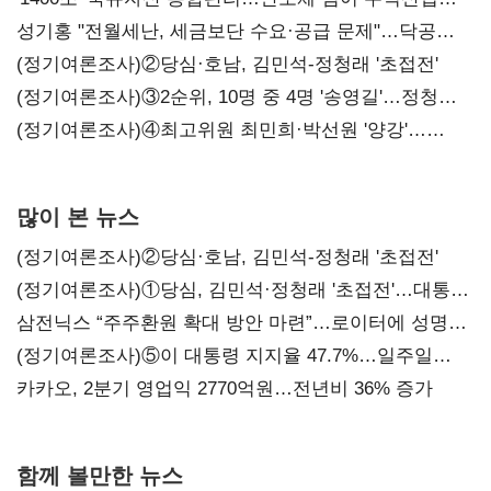
구조혁신
성기홍 "전월세난, 세금보단 수요·공급 문제"…닥공
시사
(정기여론조사)②당심·호남, 김민석-정청래 '초접전'
(정기여론조사)③2순위, 10명 중 4명 '송영길'…정청래
'한 자릿수'
(정기여론조사)④최고위원 최민희·박선원 '양강'…
서미화·이성윤·임미애 뒤이어
많이 본 뉴스
(정기여론조사)②당심·호남, 김민석-정청래 '초접전'
(정기여론조사)①당심, 김민석·정청래 '초접전'…대통령
지지도 '50% 아래로'(종합)
삼전닉스 “주주환원 확대 방안 마련”…로이터에 성명
보내
(정기여론조사)⑤이 대통령 지지율 47.7%…일주일
만에 다시 40%대
카카오, 2분기 영업익 2770억원…전년비 36% 증가
함께 볼만한 뉴스