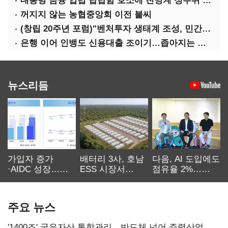
대통령 금융 입법 답답함 호소에 친명계 정무위 무더기 지원
꺼지지 않는 농협중앙회 이전 불씨
(창립 20주년 포럼)"벤처투자 생태계 조성, 민간자본이 주도해야"
은행 이어 인뱅도 신용대출 조이기…좁아지는 급전 창구
뉴스리듬
가입자 증가
배터리 3사, 호남
다음, AI 도입에도
·AIDC 성장…
ESS 시장서
점유율 2%…
SKT 2분기 성장
‘격돌’
에이전트
본궤도
차별화가 관건
주요 뉴스
'1400조' 국유자산 통합관리…반도체 넘어 주력산업