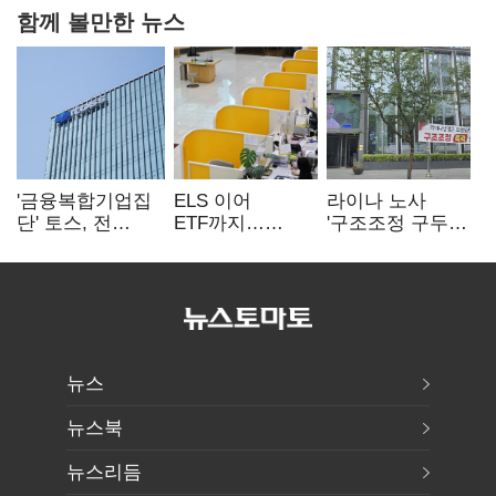
함께 볼만한 뉴스
'금융복합기업집
ELS 이어
라이나 노사
단' 토스, 전
ETF까지…
'구조조정 구두
계열사 내부통제
고위험상품 판매
합의안' 도출
표준화
제동 걸린 은행
뉴스
뉴스북
뉴스리듬