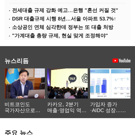
전세대출 규제 강화 예고…은행 "혼선 커질 것"
DSR 대출규제 시행 8년…서울 아파트 53.7%↑
소상공인 연체 심각한데 정부는 또 대출 처방
"가계대출 총량 규제, 현실 맞게 조정해야"
뉴스리듬
비트코인도
카카오, 2분기
가입자 증가
국가자산으로…'
매출·영업익 역대
·AIDC 성장…
보관·평가·처분'
최대…에이전트
SKT 2분기 성장
기준은 숙제
AI 수익화 관건
본궤도
주요 뉴스