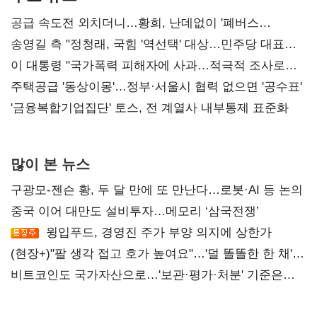
공급 속도전 외치더니…황희, 난데없이 '폐버스
리모델링' 제안
송영길 측 "정청래, 국힘 '역선택' 대상…민주당 대표로
총선 지휘 못해"
이 대통령 "국가폭력 피해자에 사과…적극적 조사로
진실 밝혀야"
주택공급 '동상이몽'…정부·서울시 협력 없으면 '공수표'
'금융복합기업집단' 토스, 전 계열사 내부통제 표준화
많이 본 뉴스
구광모-젠슨 황, 두 달 만에 또 만난다…로봇·AI 등 논의
중국 이어 대만도 설비투자…메모리 ‘삼국전쟁’
윙입푸드, 경영진 주가 부양 의지에 상한가
(현장+)"팔 생각 접고 호가 높여요"…'덜 똘똘한 한 채'
20억 키맞추기
비트코인도 국가자산으로…'보관·평가·처분' 기준은
숙제