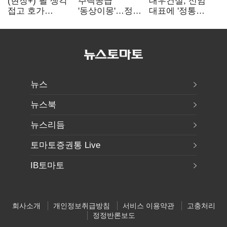
(현장+)"팔 생각
주택공급
대우건설, 신임
접고 호가
'동상이몽'…정부
대표에 '정통
높여요"…'덜
·서울시 협력
대우맨' 이강석
똘똘한 한 채'
없으면 '공수표'
부사장 내정
20억 키맞추기
뉴스
뉴스북
뉴스리듬
토마토증권통 Live
IB토마토
회사소개
개인정보취급방침
서비스 이용약관
고충처리
정정반론보도