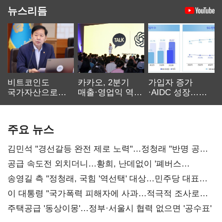
뉴스리듬
비트코인도
카카오, 2분기
가입자 증가
국가자산으로…'
매출·영업익 역대
·AIDC 성장…
보관·평가·처분'
최대…에이전트
SKT 2분기 성장
기준은 숙제
AI 수익화 관건
본궤도
주요 뉴스
김민석 "경선갈등 완전 제로 노력"…정청래 "반명 공세
사과부터"
공급 속도전 외치더니…황희, 난데없이 '폐버스
리모델링' 제안
송영길 측 "정청래, 국힘 '역선택' 대상…민주당 대표로
총선 지휘 못해"
이 대통령 "국가폭력 피해자에 사과…적극적 조사로
진실 밝혀야"
주택공급 '동상이몽'…정부·서울시 협력 없으면 '공수표'