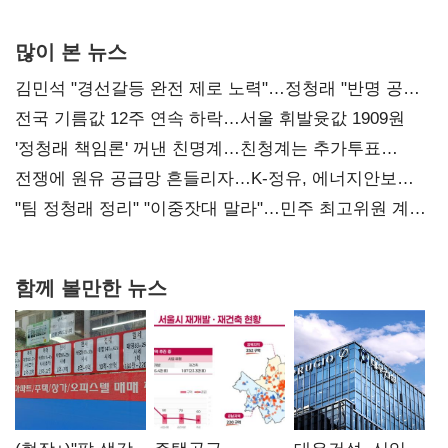
많이 본 뉴스
김민석 "경선갈등 완전 제로 노력"…정청래 "반명 공세
사과부터"
전국 기름값 12주 연속 하락…서울 휘발윳값 1909원
'정청래 책임론' 꺼낸 친명계…친청계는 추가투표
때리기
전쟁에 원유 공급망 흔들리자…K-정유, 에너지안보
핵심으로 재부상
"팀 정청래 정리" "이중잣대 말라"…민주 최고위원 계파
다툼 격화
함께 볼만한 뉴스