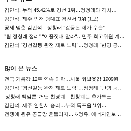
김민석, 누적 45.42%로 경선 1위…정청래와 격차
0.86%p(2보)
김민석, 제주·인천 당대표 경선서 '1위'(1보)
공세 멈춘 김민석…정청래 "갈등은 제가 수습"
"팀 정청래 정리" "이중잣대 말라"…민주 최고위원 계파
다툼 격화
김민석 "경선갈등 완전 제로 노력"…정청래 "반명 공세
사과부터"
많이 본 뉴스
전국 기름값 12주 연속 하락…서울 휘발윳값 1909원
김민석 "경선갈등 완전 제로 노력"…정청래 "반명 공세
사과부터"
'정청래 책임론' 꺼낸 친명계…친청계는 추가투표
때리기
김민석, 제주·인천서 승리…누적 득표율 '1위
탈환'(종합)
전쟁에 원유 공급망 흔들리자…K-정유, 에너지안보
핵심으로 재부상