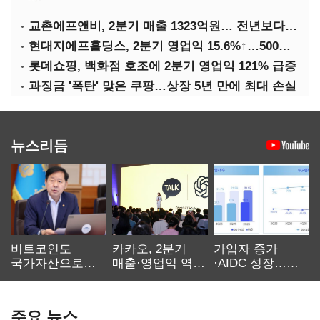
교촌에프앤비, 2분기 매출 1323억원… 전년보다 4.9%↑
현대지에프홀딩스, 2분기 영업익 15.6%↑…500억 규모 자사주 매입
롯데쇼핑, 백화점 호조에 2분기 영업익 121% 급증
과징금 '폭탄' 맞은 쿠팡…상장 5년 만에 최대 손실
뉴스리듬
비트코인도
카카오, 2분기
가입자 증가
국가자산으로…'
매출·영업익 역대
·AIDC 성장…
보관·평가·처분'
최대…에이전트
SKT 2분기 성장
기준은 숙제
AI 수익화 관건
본궤도
주요 뉴스