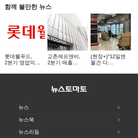
함께 볼만한 뉴스
롯데웰푸드,
교촌에프앤비,
(현장+)"12일엔
2분기 영업익
2분기 매출
물건 다
89%↑…해외
1323억원…
들어와요"…빈
사업이 실적 견인
전년보다 4.9%↑
매대 채우며 문
연 홈플러스
뉴스
뉴스북
뉴스리듬