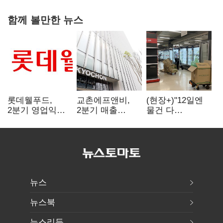
함께 볼만한 뉴스
롯데웰푸드,
교촌에프앤비,
(현장+)"12일엔
2분기 영업익
2분기 매출
물건 다
89%↑…해외
1323억원…
들어와요"…빈
사업이 실적 견인
전년보다 4.9%↑
매대 채우며 문
연 홈플러스
뉴스
뉴스북
뉴스리듬