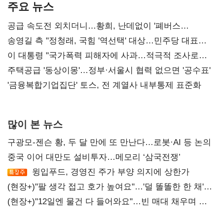
주요 뉴스
공급 속도전 외치더니…황희, 난데없이 '폐버스
리모델링' 제안
송영길 측 "정청래, 국힘 '역선택' 대상…민주당 대표로
총선 지휘 못해"
이 대통령 "국가폭력 피해자에 사과…적극적 조사로
진실 밝혀야"
주택공급 '동상이몽'…정부·서울시 협력 없으면 '공수표'
'금융복합기업집단' 토스, 전 계열사 내부통제 표준화
많이 본 뉴스
구광모-젠슨 황, 두 달 만에 또 만난다…로봇·AI 등 논의
중국 이어 대만도 설비투자…메모리 ‘삼국전쟁’
윙입푸드, 경영진 주가 부양 의지에 상한가
(현장+)"팔 생각 접고 호가 높여요"…'덜 똘똘한 한 채'
20억 키맞추기
(현장+)"12일엔 물건 다 들어와요"…빈 매대 채우며 문
연 홈플러스