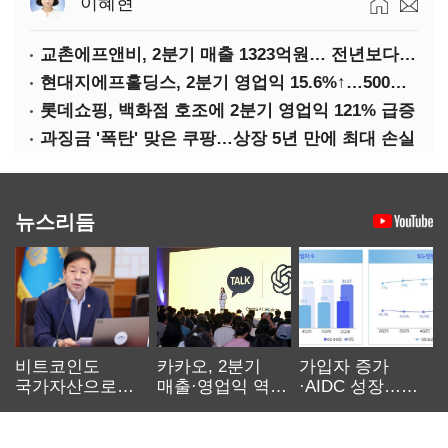
이혜현
교촌에프앤비, 2분기 매출 1323억원… 전년보다 4.9%↑
현대지에프홀딩스, 2분기 영업익 15.6%↑…500억 규모 자사주 매입
롯데쇼핑, 백화점 호조에 2분기 영업익 121% 급증
과징금 '폭탄' 맞은 쿠팡…상장 5년 만에 최대 손실
뉴스리듬
비트코인도
카카오, 2분기
가입자 증가
국가자산으로…'
매출·영업익 역대
·AIDC 성장…
보관·평가·처분'
최대…에이전트
SKT 2분기 성장
기준은 숙제
AI 수익화 관건
본궤도