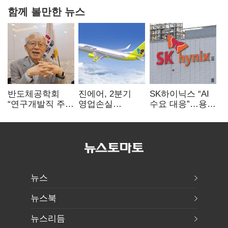
함께 볼만한 뉴스
반도체공학회
진에어, 2분기
SK하이닉스 “AI
“연구개발직 주
영업손실
수요 대응”…용인
52시간제
731억…유가
·청주 팹에 54조
개선해야”
상승 여파
투자
뉴스
뉴스북
뉴스리듬