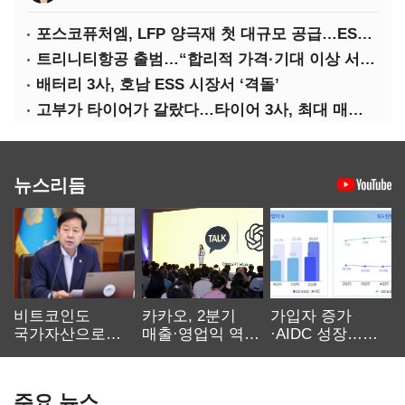
포스코퓨처엠, LFP 양극재 첫 대규모 공급…ESS 시장 공략
트리니티항공 출범…“합리적 가격·기대 이상 서비스로 승부”
배터리 3사, 호남 ESS 시장서 ‘격돌’
고부가 타이어가 갈랐다…타이어 3사, 최대 매출에도 영업익 희비
뉴스리듬
비트코인도
카카오, 2분기
가입자 증가
국가자산으로…'
매출·영업익 역대
·AIDC 성장…
보관·평가·처분'
최대…에이전트
SKT 2분기 성장
기준은 숙제
AI 수익화 관건
본궤도
주요 뉴스