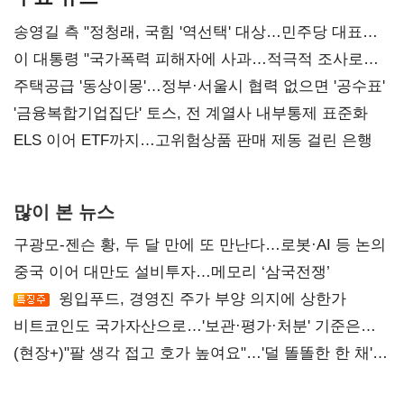
송영길 측 "정청래, 국힘 '역선택' 대상…민주당 대표로
총선 지휘 못해"
이 대통령 "국가폭력 피해자에 사과…적극적 조사로
진실 밝혀야"
주택공급 '동상이몽'…정부·서울시 협력 없으면 '공수표'
'금융복합기업집단' 토스, 전 계열사 내부통제 표준화
ELS 이어 ETF까지…고위험상품 판매 제동 걸린 은행
많이 본 뉴스
구광모-젠슨 황, 두 달 만에 또 만난다…로봇·AI 등 논의
중국 이어 대만도 설비투자…메모리 ‘삼국전쟁’
윙입푸드, 경영진 주가 부양 의지에 상한가
비트코인도 국가자산으로…'보관·평가·처분' 기준은
숙제
(현장+)"팔 생각 접고 호가 높여요"…'덜 똘똘한 한 채'
20억 키맞추기