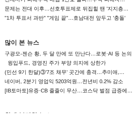
4만278명
문제는 전대 이후…선호투표제로 뒤집힐 땐 '지지층
불복'
"1차 투표서 과반" "게임 끝"…호남대전 앞두고 '충돌'
많이 본 뉴스
구광모-젠슨 황, 두 달 만에 또 만난다…로봇·AI 등 논의
윙입푸드, 경영진 주가 부양 의지에 상한가
(민선 9기 한달)③'7조 채무' 곳간에 충격…추미애,
20년만에 '비상재정' 선언 승부수
네이버, 2분기 영업익 5203억원…전년비 0.2% 감소
[IB토마토]유증·CB 줄줄이 무산…코스닥 벌점 급증에
상폐 압박
함께 볼만한 뉴스