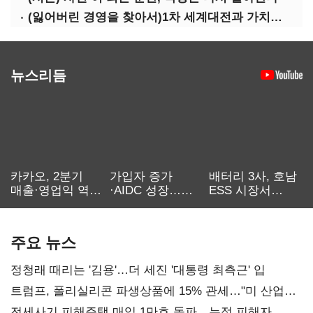
(잃어버린 경영을 찾아서)1차 세계대전과 가치의 전도: 불황기 리스크 매니지먼트[윤리]
뉴스리듬
카카오, 2분기
가입자 증가
배터리 3사, 호남
매출·영업익 역대
·AIDC 성장…
ESS 시장서
최대…에이전트
SKT 2분기 성장
‘격돌’
AI 수익화 관건
본궤도
주요 뉴스
정청래 때리는 '김용'…더 세진 '대통령 최측근' 입
트럼프, 폴리실리콘 파생상품에 15% 관세…"미 산업
재건"
전세사기 피해주택 매입 1만호 돌파…누적 피해자