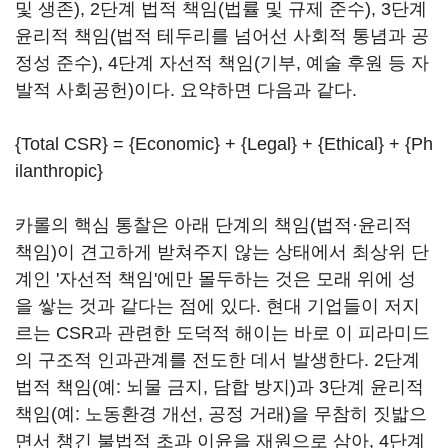
및 생존), 2단계 법적 책임(법률 및 규제 준수), 3단계
윤리적 책임(법적 테두리를 넘어선 사회적 통념과 공
정성 준수), 4단계 자선적 책임(기부, 예술 후원 등 자
발적 사회공헌)이다. 요약하면 다음과 같다.
{Total CSR} = {Economic} + {Legal} + {Ethical} + {Ph
ilanthropic}
카롤의 핵심 통찰은 아래 단계의 책임(법적·윤리적
책임)이 견고하게 받쳐주지 않는 상태에서 최상위 단
계인 '자선적 책임'에만 몰두하는 것은 모래 위에 성
을 쌓는 것과 같다는 점에 있다. 현대 기업들이 저지
르는 CSR과 관련한 도덕적 해이는 바로 이 피라미드
의 구조적 인과관계를 전도한 데서 발생한다. 2단계
법적 책임(예: 뇌물 금지, 담합 방지)과 3단계 윤리적
책임(예: 노동환경 개선, 공정 거래)을 무참히 짓밟으
면서 챙긴 불법적 초과 이윤을 재원으로 삼아, 4단계