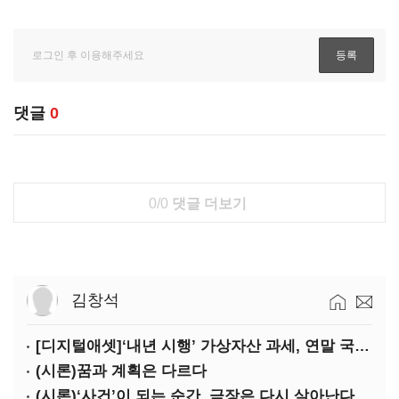
댓글
0
0/0
댓글 더보기
김창석
[디지털애셋]‘내년 시행’ 가상자산 과세, 연말 국회 문턱 넘을까
(시론)꿈과 계획은 다르다
(시론)‘사건’이 되는 순간, 극장은 다시 살아난다