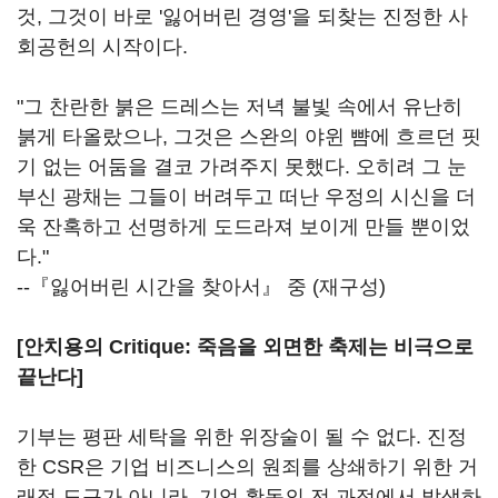
것, 그것이 바로 '잃어버린 경영'을 되찾는 진정한 사
회공헌의 시작이다.
"그 찬란한 붉은 드레스는 저녁 불빛 속에서 유난히
붉게 타올랐으나, 그것은 스완의 야윈 뺨에 흐르던 핏
기 없는 어둠을 결코 가려주지 못했다. 오히려 그 눈
부신 광채는 그들이 버려두고 떠난 우정의 시신을 더
욱 잔혹하고 선명하게 도드라져 보이게 만들 뿐이었
다."
--『잃어버린 시간을 찾아서』 중 (재구성)
[안치용의 Critique: 죽음을 외면한 축제는 비극으로
끝난다]
기부는 평판 세탁을 위한 위장술이 될 수 없다. 진정
한 CSR은 기업 비즈니스의 원죄를 상쇄하기 위한 거
래적 도구가 아니라, 기업 활동의 전 과정에서 발생하