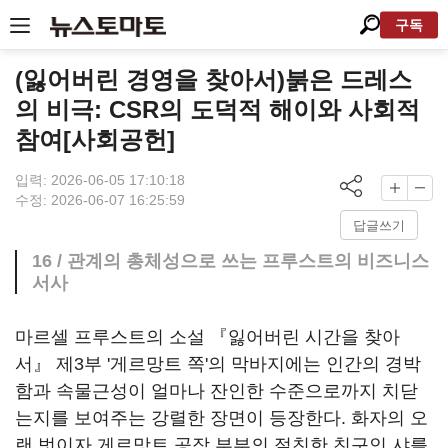
구독
(잃어버린 경영을 찾아서)붉은 드레스
의 비극: CSR의 도덕적 해이와 사회적
참여[사회공헌]
입력: 2026-06-05 17:10:18
수정: 2026-06-07 16:25:59
답글쓰기
16 / 관계의 총체성으로 쓰는 프루스트의 비즈니스
서사
마르셀 프루스트의 소설 『잃어버린 시간을 찾아
서』 제3부 '게르망트 쪽'의 막바지에는 인간의 경박
함과 속물근성이 얼마나 잔인한 수준으로까지 치닫
는지를 보여주는 강렬한 장면이 등장한다. 화자의 오
랜 벗이자 게르망트 공작 부부의 절친한 친구인 샤를