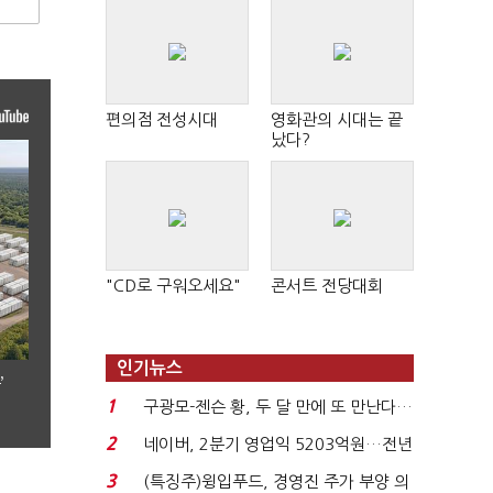
편의점 전성시대
영화관의 시대는 끝
났다?
"CD로 구워오세요"
콘서트 전당대회
인기뉴스
’
1
구광모-젠슨 황, 두 달 만에 또 만난다…
로봇·AI 등 논...
2
네이버, 2분기 영업익 5203억원…전년
비 0.2% 감소...
3
(특징주)윙입푸드, 경영진 주가 부양 의