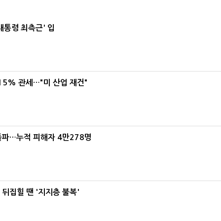
대통령 최측근' 입
5% 관세…"미 산업 재건"
돌파…누적 피해자 4만278명
뒤집힐 땐 '지지층 불복'