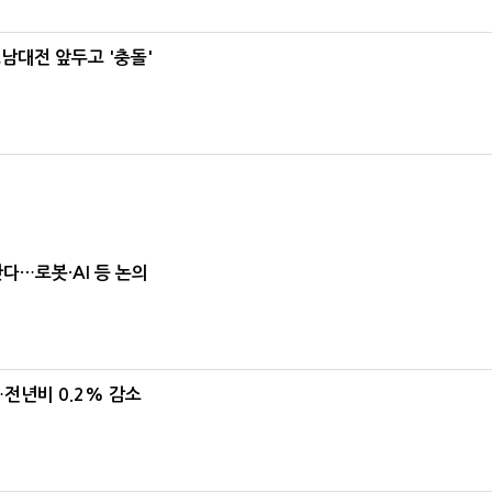
호남대전 앞두고 '충돌'
난다…로봇·AI 등 논의
…전년비 0.2% 감소