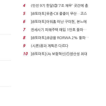
지에 상한가...
4
(민선 9기 한달)③'7조 채무' 곳간에 충
격…추미애, 20년...
5
[IB토마토]유증·CB 줄줄이 무산…코스
닥 벌점 급증에 ...
6
[IB토마토]아워홈 떠난 구미현, 본느에
340억 베팅…가...
7
전세사기 피해주택 매입 1만호 돌파…
누적 피해자 4만2...
8
[IB토마토]JB금융 RORWA 2% 돌파…
실적 견인은 은행 ...
9
(시론)꿈과 계획은 다르다
10
[IB토마토](AI 보험혁신)①생산성 최대
80% 개선…현실...