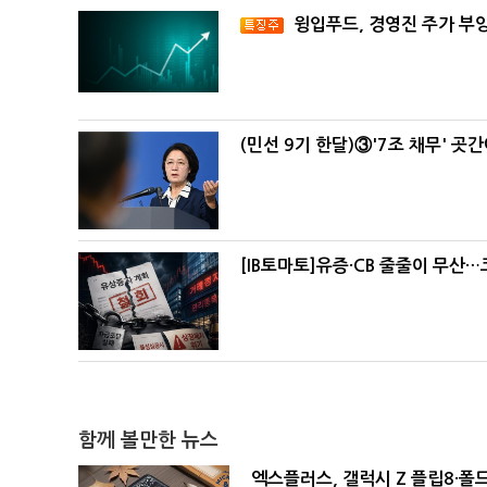
윙입푸드, 경영진 주가 부
(민선 9기 한달)③'7조 채무' 곳
[IB토마토]유증·CB 줄줄이 무산
함께 볼만한 뉴스
엑스플러스, 갤럭시 Z 플립8·폴