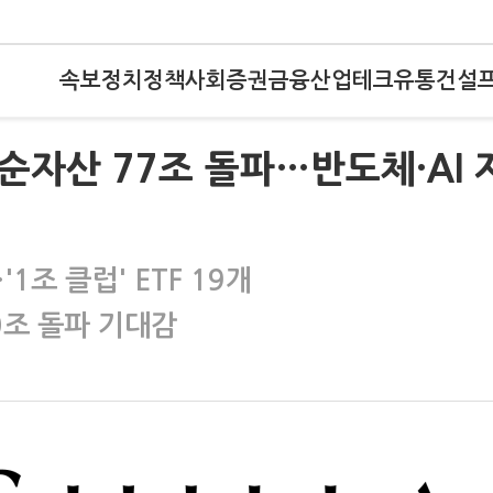
속보
정치
정책
사회
증권
금융
산업
테크
유통
건설
순자산 77조 돌파…반도체·AI 
1조 클럽' ETF 19개
0조 돌파 기대감