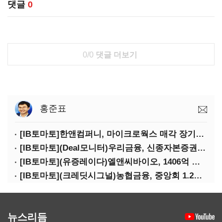
댓글
0
0/0
댓글 더보기
홍준표
[IB토마토]한앤컴퍼니, 마이크로웍스 매각 장기화 대비…배당 회수판 깔았다
[IB토마토](Deal모니터)우리금융, 신종자본증권 발행했지만 차환금리 '부담'
[IB토마토](유증레이다)엘앤씨바이오, 1406억 유증…최대주주는 절반만 청약
[IB토마토](크레딧시그널)농협금융, 중앙회 1.2조 지원받아 생산적금융 확대
뉴스리듬