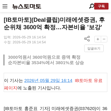
구독
[IB토마토](Deal클립)미래에셋증권, 후
순위채 3600억 확정…자본비율 '보강'
입력: 2026-05-29 16:14:54
수정: 2026-05-29 16:14:54
답글쓰기
3000억원서 3600억원으로 증액 확정
순자본비율 3534%에서 3801%로 상승
이 기사는
2026년 05월 29일 16:14
IB토마토
유료
페이지
에 노출된 기사입니다.
[IB토마토 홍준표 기자]
미래에셋증권(037620)
이 36