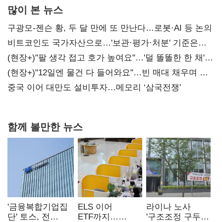
많이 본 뉴스
구광모-젠슨 황, 두 달 만에 또 만난다…로봇·AI 등 논의
비트코인도 국가자산으로…'보관·평가·처분' 기준은
숙제
(현장+)"팔 생각 접고 호가 높여요"…'덜 똘똘한 한 채'
20억 키맞추기
(현장+)"12일엔 물건 다 들어와요"…빈 매대 채우며 문
연 홈플러스
중국 이어 대만도 설비투자…메모리 ‘삼국전쟁’
함께 볼만한 뉴스
'금융복합기업집
ELS 이어
라이나 노사
단' 토스, 전
ETF까지…
'구조조정 구두