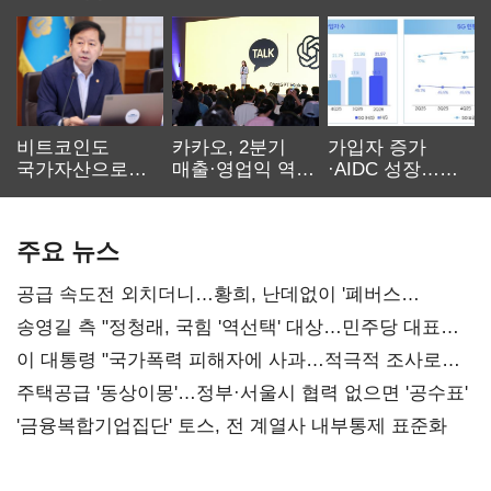
비트코인도
카카오, 2분기
가입자 증가
국가자산으로…'
매출·영업익 역대
·AIDC 성장…
보관·평가·처분'
최대…에이전트
SKT 2분기 성장
기준은 숙제
AI 수익화 관건
본궤도
주요 뉴스
공급 속도전 외치더니…황희, 난데없이 '폐버스
리모델링' 제안
송영길 측 "정청래, 국힘 '역선택' 대상…민주당 대표로
총선 지휘 못해"
이 대통령 "국가폭력 피해자에 사과…적극적 조사로
진실 밝혀야"
주택공급 '동상이몽'…정부·서울시 협력 없으면 '공수표'
'금융복합기업집단' 토스, 전 계열사 내부통제 표준화