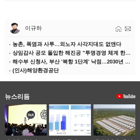
이규하
농촌, 폭염과 사투…외노자 사각지대도 없앤다
상임감사 공모 돌입한 해진공 "투명경영 체계 한층 강화"
해수부 신청사, 부산 '북항 1단계' 낙점…2030년 완공 목표
(인사)해양환경공단
뉴스리듬