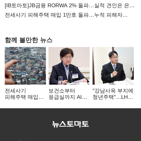
[IB토마토]JB금융 RORWA 2% 돌파…실적 견인은 은행
아닌 캐피탈
전세사기 피해주택 매입 1만호 돌파…누적 피해자
4만278명
함께 볼만한 뉴스
전세사기
보건소부터
"강남사옥 부지에
피해주택 매입
응급실까지 AI
청년주택"…LH도
1만호 돌파…
확산…지역의료
'공급 속도전'
누적 피해자
혁신 본격화
4만278명