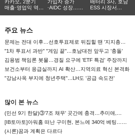
카카오, 2분기
가입자 증가
배터리 3사, 호남
매출·영업익 역대
·AIDC 성장…
ESS 시장서
최대…에이전트
SKT 2분기 성장
‘격돌’
AI 수익화 관건
본궤도
주요 뉴스
문제는 전대 이후…선호투표제로 뒤집힐 땐 '지지층
불복'
"1차 투표서 과반" "게임 끝"…호남대전 앞두고 '충돌'
김용범 책임론 봇물…경질 요구에 'ETF 특검' 주장까지
보건소부터 응급실까지 AI 확산…지역의료 혁신 본격화
"강남사옥 부지에 청년주택"…LH도 '공급 속도전'
많이 본 뉴스
(민선 9기 한달)③'7조 채무' 곳간에 충격…추미애,
20년만에 '비상재정' 선언 승부수
[IB토마토]아워홈 떠난 구미현, 본느에 340억 베팅…
가족 지배체제 구축
(시론)꿈과 계획은 다르다