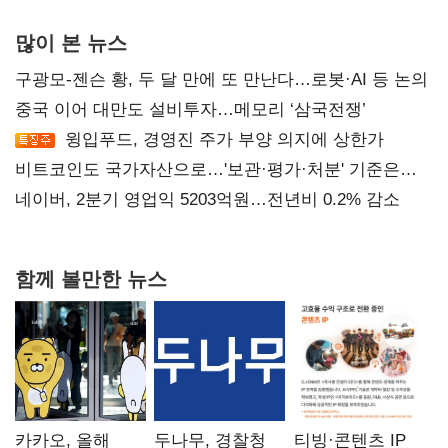
많이 본 뉴스
구광모-젠슨 황, 두 달 만에 또 만난다…로봇·AI 등 논의
중국 이어 대만도 설비투자…메모리 ‘삼국전쟁’
윙입푸드, 경영진 주가 부양 의지에 상한가
비트코인도 국가자산으로…'보관·평가·처분' 기준은
숙제
네이버, 2분기 영업익 5203억원…전년비 0.2% 감소
함께 볼만한 뉴스
카카오, 올해
두나무, 경찰청
티빙·콘텐츠 IP