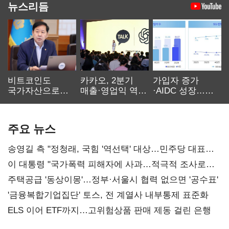
뉴스리듬
비트코인도
카카오, 2분기
가입자 증가
국가자산으로…'
매출·영업익 역대
·AIDC 성장…
보관·평가·처분'
최대…에이전트
SKT 2분기 성장
기준은 숙제
AI 수익화 관건
본궤도
주요 뉴스
송영길 측 "정청래, 국힘 '역선택' 대상…민주당 대표로
총선 지휘 못해"
이 대통령 "국가폭력 피해자에 사과…적극적 조사로
진실 밝혀야"
주택공급 '동상이몽'…정부·서울시 협력 없으면 '공수표'
'금융복합기업집단' 토스, 전 계열사 내부통제 표준화
ELS 이어 ETF까지…고위험상품 판매 제동 걸린 은행