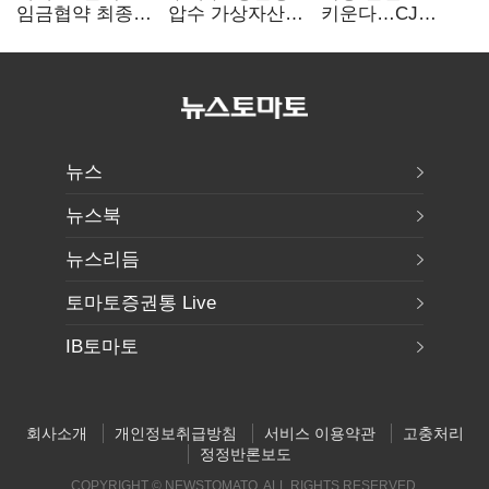
임금협약 최종
압수 가상자산
키운다…CJ
타결…연봉 6.3%
보관 맡는다…
ENM, 하반기
인상·격려금
커스터디 사업
글로벌 확장 가속
300만원
최종 낙찰
뉴스
뉴스북
뉴스리듬
토마토증권통 Live
IB토마토
회사소개
개인정보취급방침
서비스 이용약관
고충처리
정정반론보도
COPYRIGHT © NEWSTOMATO. ALL RIGHTS RESERVED.