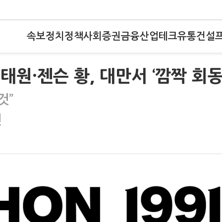
속보
정치
정책
사회
증권
금융
산업
테크
유통
건설
태원·젠슨 황, 대만서 ‘깜짝 회동
것”
건