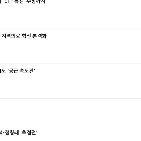
'ETF 특검' 주장까지
…지역의료 혁신 본격화
도 '공급 속도전'
-정청래 '초접전'