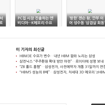
서
PC칩 시장 진출하는 엔
‘방한’ 젠슨 황, 깐부 이
로
비디아…K메모리 수요
어 성수동 ‘삼겹살 회동’
‘고공행진’
임박
이 기자의 최신글
HBM3E 수요가 변수…내년 HBM 왕좌 노리는 삼성
삼전닉스 “주주환원 확대 방안 마련”…로이터에 성명 보내
“Z8 폴드 흥행”…삼성전자, 사전예약자 개통 31일까지 연
“HBM5 성능의 8배”…삼성전자, 차세대 3D 메모리 ‘zHBM