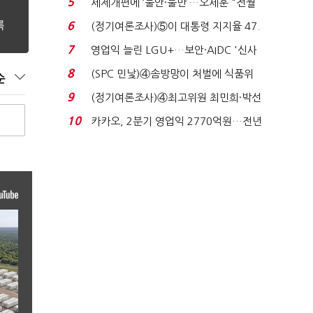
5
세제개편에 ‘불안·불만’…오세훈 "전월
세 구하기 더 ...
6
(정기여론조사)⑤이 대통령 지지율 47.
7%…일주일 만에 ...
7
영업익 늘린 LGU+…보안·AIDC '신사
업 드라이브'...
8
(SPC 민낯)④솜방망이 처벌에 식품위
순
생법 위반 반복...
9
(정기여론조사)④최고위원 최민희·박선
원 '양강'…서미...
10
카카오, 2분기 영업익 2770억원…전년
비 36% 증가...