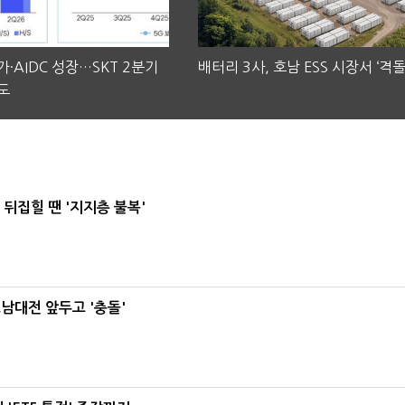
·AIDC 성장…SKT 2분기
배터리 3사, 호남 ESS 시장서 ‘격돌
도
뒤집힐 땐 '지지층 불복'
호남대전 앞두고 '충돌'