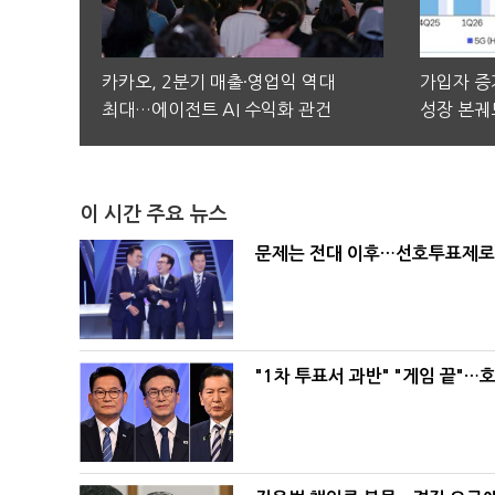
카카오, 2분기 매출·영업익 역대
가입자 증가
최대…에이전트 AI 수익화 관건
성장 본궤
이 시간 주요 뉴스
문제는 전대 이후…선호투표제로 
"1차 투표서 과반" "게임 끝"…