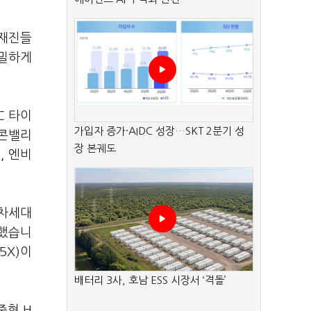
취재진들
긴밀하게
C 타이
가입자 증가·AIDC 성장…SKT 2분기 성
리콘밸리
장 본궤도
, 엔비
 차세대
명했습니
5X)이
배터리 3사, 호남 ESS 시장서 ‘격돌’
준형 H