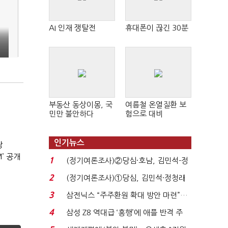
AI 인재 쟁탈전
휴대폰이 끊긴 30분
부동산 동상이몽, 국
여름철 온열질환 보
민만 불안하다
험으로 대비
인기뉴스
장
’ 공개
1
(정기여론조사)②당심·호남, 김민석-정
청래 '초접전'...
2
(정기여론조사)①당심, 김민석·정청래
'초접전'…대통령 ...
3
삼전닉스 “주주환원 확대 방안 마련”…
로이터에 성명...
4
삼성 Z8 역대급 ‘흥행’에 애플 반격 주
목…9월 ‘폴...