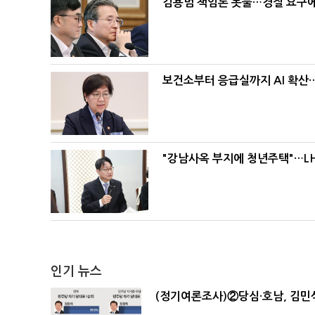
김용범 책임론 봇물…경질 요구에 
보건소부터 응급실까지 AI 확산
"강남사옥 부지에 청년주택"…LH
인기 뉴스
(정기여론조사)②당심·호남, 김민석