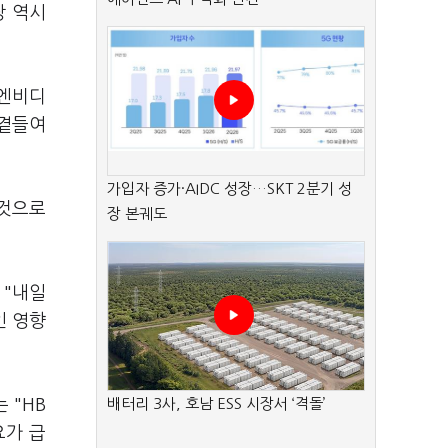
장 역시
 엔비디
 곁들여
가입자 증가·AIDC 성장…SKT 2분기 성
 것으로
장 본궤도
 "내일
인 영향
 "HB
배터리 3사, 호남 ESS 시장서 ‘격돌’
요가 급