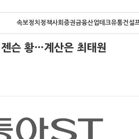
속보
정치
정책
사회
증권
금융
산업
테크
유통
건설
 젠슨 황…계산은 최태원