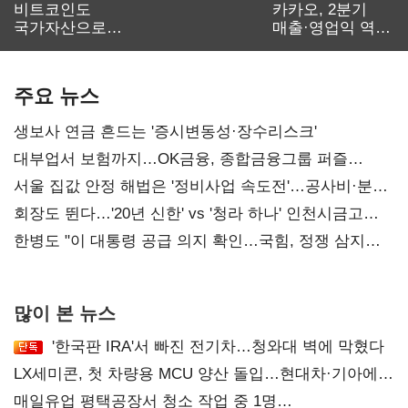
비트코인도
카카오, 2분기
국가자산으로…'
매출·영업익 역대
보관·평가·처분'
최대…에이전트
기준은 숙제
AI 수익화 관건
주요 뉴스
생보사 연금 흔드는 '증시변동성·장수리스크'
대부업서 보험까지…OK금융, 종합금융그룹 퍼즐
맞춘다
서울 집값 안정 해법은 '정비사업 속도전'…공사비·분쟁
해소도 과제
회장도 뛴다…'20년 신한' vs '청라 하나' 인천시금고
정면승부
한병도 "이 대통령 공급 의지 확인…국힘, 정쟁 삼지
말아야"
많이 본 뉴스
'한국판 IRA'서 빠진 전기차…청와대 벽에 막혔다
LX세미콘, 첫 차량용 MCU 양산 돌입…현대차·기아에
공급
매일유업 평택공장서 청소 작업 중 1명