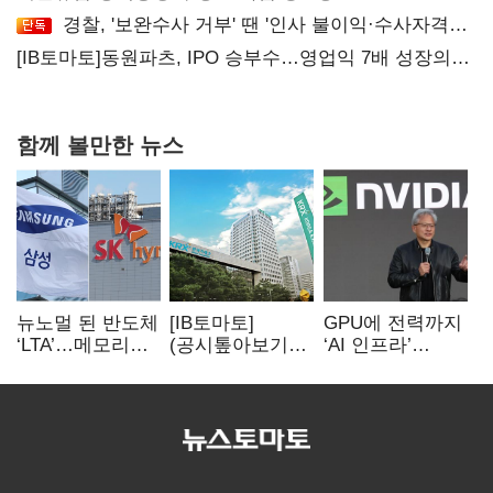
사망…"안전관리체계 재점검"
경찰, '보완수사 거부' 땐 '인사 불이익·수사자격
배제'
[IB토마토]동원파츠, IPO 승부수…영업익 7배 성장의
이면은 고객 편중
함께 볼만한 뉴스
뉴노멀 된 반도체
[IB토마토]
GPU에 전력까지
‘LTA’…메모리
(공시톺아보기)
‘AI 인프라’
3사, 2030년까지
단기과열종목
힘주는
54조 선불 계약
해제, 무조건
엔비디아…삼성·
호재일까
하닉 수요도
‘탄력’