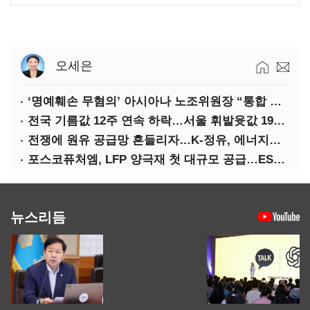
오세은
‘명예훼손 무혐의’ 아시아나 노조위원장 “통합 위해 법적 대응 않겠다”
전국 기름값 12주 연속 하락…서울 휘발윳값 1909원
전쟁에 원유 공급망 흔들리자…K-정유, 에너지안보 핵심으로 재부상
포스코퓨처엠, LFP 양극재 첫 대규모 공급…ESS 시장 공략
뉴스리듬